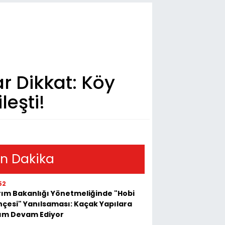
ar Dikkat: Köy
leşti!
n Dakika
52
ım Bakanlığı Yönetmeliğinde "Hobi
çesi" Yanılsaması: Kaçak Yapılara
kım Devam Ediyor