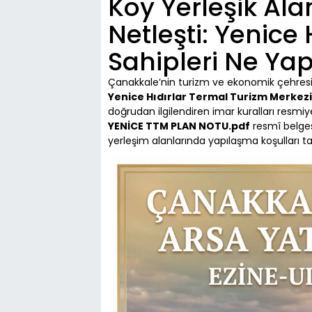
Köy Yerleşik Ala
Netleşti: Yenice 
Sahipleri Ne Ya
Çanakkale’nin turizm ve ekonomik çehresi
Yenice Hıdırlar Termal Turizm Merkezi
doğrudan ilgilendiren imar kuralları resmi
YENİCE TTM PLAN NOTU.pdf
resmî belgesi
yerleşim alanlarında yapılaşma koşulları 