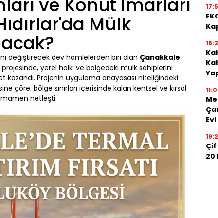
nları ve Konut İmarları
17:
EKO
Hıdırlar'da Mülk
Kap
pacak?
16:
Kah
ni değiştirecek dev hamlelerden biri olan
Çanakkale
Kah
projesinde, yerel halkı ve bölgedeki mülk sahiplerini
Ya
yet kazandı. Projenin uygulama anayasası niteliğindeki
ne göre, bölge sınırları içerisinde kalan kentsel ve kırsal
11:0
tamamen netleşti.
Me
Çan
Evi
19:
Çif
20