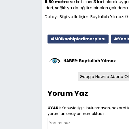
9.50 metre
ve kat sınırı
3 kat
olarak uygul
idari, sağlık ya da eğitim binaları çok daha 
Detaylı Bilgi ve İletişim: Beytullah Yılmaz
#Mülksahiplerii̇marplanı
#Yenic
HABER: Beytullah Yılmaz
Google News'e Abone Ol
Yorum Yaz
UYARI:
Konuyla ilgisi bulunmayan, hakaret iç
yorumları onaylanmamaktadır.