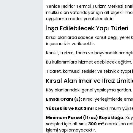
Yenice Hıdırlar Termal Turizm Merkezi sınırla
mülkü olan vatandaşlar için alt ölçekli im
uygulama modeli yürütülecektir.
İnşa Edilebilecek Yapı Türleri
Kırsal alanlarda sadece konut değil, yerel
inşasına izin verilecektir:
Konut, turizm, tarım ve hayvancılık amaçlı 
Bu kullanımlara hizmet edebilecek eğitim, sa
Ticaret, kamusal tesisler ve teknik altyapı b
Kırsal Alan İmar ve İfraz Limitl
Köy alanlarındaki genel yapılaşma şartları,
Emsal Oranı (E):
Kırsal yerleşimlerde em
Yükseklik ve Kat Sınırı:
Maksimum yükse
Minimum Parsel (İfraz) Büyüklüğü:
Köy 
sahipleri için alt sınır
300 m²
olarak ilan edi
işlemi yapılamayacaktır.