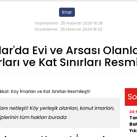
İmar
Yayınlanma : 25 Haziran 2026 18:28
Düzenleme : 25 Haziran 2026 18:32
lar'da Evi ve Arsası Olanl
ları ve Kat Sınırları Resmi
So
ı netleşti! Köy yerleşik alanları, konut imarları,
20:
hiplerinin tüm hakları burada
Tar
Bah
Yı