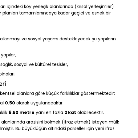
rı içindeki köy yerleşik alanlarında (kırsal yerleşimler)
ar planları tamamlanıncaya kadar geçici ve esnek bir
 kalkınmayı ve sosyal yaşamı destekleyecek şu yapıların
yapılar,
ğlık, sosyal ve kültürel tesisler,
inaları.
eri
 kentsel alanlara göre küçük farklılıklar göstermektedir:
sal
0.50
olarak uygulanacaktır.
klik
6.50 metre
yani en fazla
2 kat
olabilecektir.
alanlarında arazisini bölmek (ifraz etmek) isteyen mülk
lmiştir. Bu büyüklüğün altındaki parseller için yeni ifraz