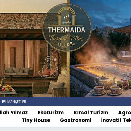
MANŞETLER
llah Yılmaz
Ekoturizm
Kırsal Turizm
Agr
Tiny House
Gastronomi
İnovatif Te