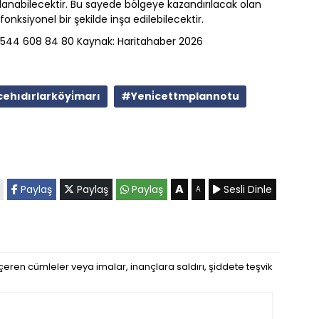
anabilecektir. Bu sayede bölgeye kazandırılacak olan
fonksiyonel bir şekilde inşa edilebilecektir.
: 0 544 608 84 80 Kaynak: Haritahaber 2026
ehıdırlarköyi̇marı
#Yeni̇cettmplannotu
A
Paylaş
Paylaş
Paylaş
Sesli Dinle
A
eren cümleler veya imalar, inançlara saldırı, şiddete teşvik