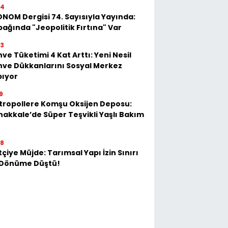
54
NOM Dergisi 74. Sayısıyla Yayında:
ağında "Jeopolitik Fırtına" Var
23
ve Tüketimi 4 Kat Arttı: Yeni Nesil
ve Dükkanlarını Sosyal Merkez
pıyor
9
tropollere Komşu Oksijen Deposu:
akkale’de Süper Teşvikli Yaşlı Bakım
28
tçiye Müjde: Tarımsal Yapı İzin Sınırı
 Dönüme Düştü!