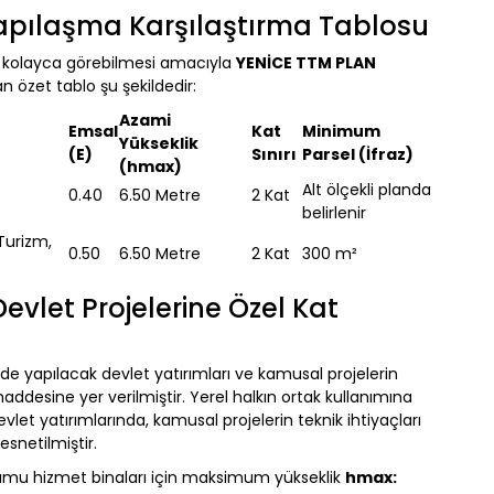
Yapılaşma Karşılaştırma Tablosu
nı kolayca görebilmesi amacıyla
YENİCE TTM PLAN
n özet tablo şu şekildedir:
Azami
Emsal
Kat
Minimum
Yükseklik
(E)
Sınırı
Parsel (İfraz)
(hmax)
Alt ölçekli planda
0.40
6.50 Metre
2 Kat
belirlenir
Turizm,
0.50
6.50 Metre
2 Kat
300 m²
evlet Projelerine Özel Kat
inde yapılacak devlet yatırımları ve kamusal projelerin
desine yer verilmiştir. Yerel halkın ortak kullanımına
let yatırımlarında, kamusal projelerin teknik ihtiyaçları
esnetilmiştir.
 kamu hizmet binaları için maksimum yükseklik
hmax: