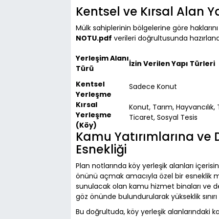
Kentsel ve Kırsal Alan 
Mülk sahiplerinin bölgelerine göre hakları
NOTU.pdf
verileri doğrultusunda hazırlana
Yerleşim Alanı
İzin Verilen Yapı Türleri
Türü
Kentsel
Sadece Konut
Yerleşme
Kırsal
Konut, Tarım, Hayvancılık, 
Yerleşme
Ticaret, Sosyal Tesis
(Köy)
Kamu Yatırımlarına ve D
Esnekliği
Plan notlarında köy yerleşik alanları içeris
önünü açmak amacıyla özel bir esneklik mad
sunulacak olan kamu hizmet binaları ve dev
göz önünde bulundurularak yükseklik sınırı 
Bu doğrultuda, köy yerleşik alanlarındaki