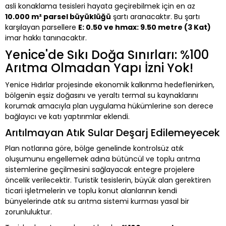
asli konaklama tesisleri hayata geçirebilmek için en az
10.000 m² parsel büyüklüğü
şartı aranacaktır. Bu şartı
karşılayan parsellere
E: 0.50 ve hmax: 9.50 metre (3 Kat)
imar hakkı tanınacaktır.
Yenice'de Sıkı Doğa Sınırları: %100
Arıtma Olmadan Yapı İzni Yok!
Yenice Hıdırlar projesinde ekonomik kalkınma hedeflenirken,
bölgenin eşsiz doğasını ve yeraltı termal su kaynaklarını
korumak amacıyla plan uygulama hükümlerine son derece
bağlayıcı ve katı yaptırımlar eklendi.
Arıtılmayan Atık Sular Deşarj Edilemeyecek
Plan notlarına göre, bölge genelinde kontrolsüz atık
oluşumunu engellemek adına bütüncül ve toplu arıtma
sistemlerine geçilmesini sağlayacak entegre projelere
öncelik verilecektir. Turistik tesislerin, büyük alan gerektiren
ticari işletmelerin ve toplu konut alanlarının kendi
bünyelerinde atık su arıtma sistemi kurması yasal bir
zorunluluktur.