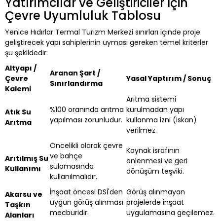
Yatırımcılar ve Geliştiriciler İçin
Çevre Uyumluluk Tablosu
Yenice Hıdırlar Termal Turizm Merkezi sınırları içinde proje
geliştirecek yapı sahiplerinin uyması gereken temel kriterler
şu şekildedir:
Altyapı /
Aranan Şart /
Çevre
Yasal Yaptırım / Sonuç
Sınırlandırma
Kalemi
Arıtma sistemi
%100 oranında arıtma
kurulmadan yapı
Atık Su
yapılması zorunludur.
kullanma izni (iskan)
Arıtma
verilmez.
Öncelikli olarak çevre
Kaynak israfının
ve bahçe
Arıtılmış Su
önlenmesi ve geri
sulamasında
Kullanımı
dönüşüm teşviki.
kullanılmalıdır.
İnşaat öncesi DSİ'den
Görüş alınmayan
Akarsu ve
uygun görüş alınması
projelerde inşaat
Taşkın
mecburidir.
uygulamasına geçilemez.
Alanları