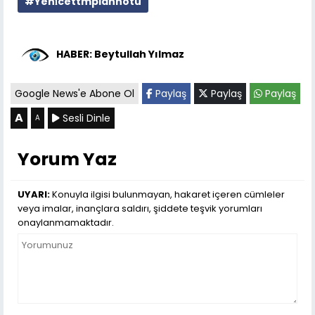
#Yeni̇cettmplannotu
HABER: Beytullah Yılmaz
Google News'e Abone Ol
Paylaş
Paylaş
Paylaş
A
Sesli Dinle
A
Yorum Yaz
UYARI:
Konuyla ilgisi bulunmayan, hakaret içeren cümleler
veya imalar, inançlara saldırı, şiddete teşvik yorumları
onaylanmamaktadır.