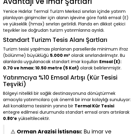
Avantajı ve İmar Şartları
Yenice Hıdırlar Termal Turizm Merkezi sınırları içinde yatırım
planlayan girişimciler için alanın işlevine göre farklı emsal (E)
ve yükseklik (hmax) sınırları getirildi. Planda en dikkat çekici
teşvikler ise doğrudan turizm yatırımlarına ayrıldı.
Standart Turizm Tesis Alanı Şartları
Turizm tesisi yapılması planlanan parsellerde minimum ifraz
(bölünme) büyüklüğü
5.000 m²
olarak sınırlandırılmıştır. Bu
alanlarda uygulanacak standart imar koşulları
Emsal (E):
0.70 ve hmax: 10.50 metre (5 Kat)
olarak belirlenmiştir.
Yatırımcıya %10 Emsal Artışı (Kür Tesisi
Teşviki)
Bölgeyi nitelikli bir sağlık destinasyonuna dönüştürmek
amacıyla yatırımcılara çok önemli bir imar kolaylığı sunuluyor:
Asli konaklama tesisinin yanına bir
Termal Kür Tesisi
entegre edilmesi durumunda standart emsal oranı artırılarak
0.80’e
yükseltilecektir.
⚠️
Orman Arazisi İstisnası:
Bu imar ve