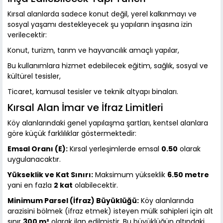
Kırsal alanlarda sadece konut değil, yerel kalkınmayı ve
sosyal yaşamı destekleyecek şu yapıların inşasına izin
verilecektir:
Konut, turizm, tarım ve hayvancılık amaçlı yapılar,
Bu kullanımlara hizmet edebilecek eğitim, sağlık, sosyal ve
kültürel tesisler,
Ticaret, kamusal tesisler ve teknik altyapı binaları.
Kırsal Alan İmar ve İfraz Limitleri
Köy alanlarındaki genel yapılaşma şartları, kentsel alanlara
göre küçük farklılıklar göstermektedir:
Emsal Oranı (E):
Kırsal yerleşimlerde emsal
0.50
olarak
uygulanacaktır.
Yükseklik ve Kat Sınırı:
Maksimum yükseklik
6.50 metre
yani en fazla
2 kat
olabilecektir.
Minimum Parsel (İfraz) Büyüklüğü:
Köy alanlarında
arazisini bölmek (ifraz etmek) isteyen mülk sahipleri için alt
sınır
300 m²
olarak ilan edilmiştir. Bu büyüklüğün altındaki