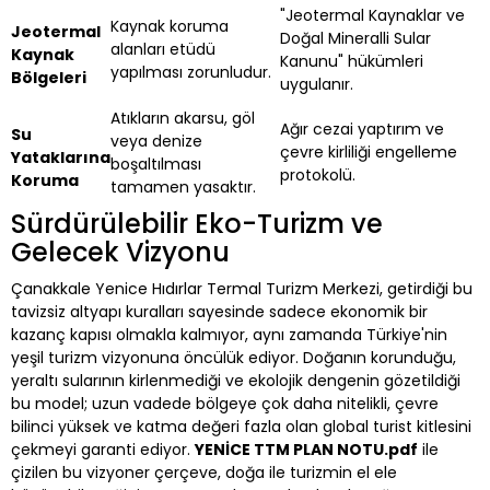
"Jeotermal Kaynaklar ve
Kaynak koruma
Jeotermal
Doğal Mineralli Sular
alanları etüdü
Kaynak
Kanunu" hükümleri
yapılması zorunludur.
Bölgeleri
uygulanır.
Atıkların akarsu, göl
Ağır cezai yaptırım ve
Su
veya denize
çevre kirliliği engelleme
Yataklarına
boşaltılması
protokolü.
Koruma
tamamen yasaktır.
Sürdürülebilir Eko-Turizm ve
Gelecek Vizyonu
Çanakkale Yenice Hıdırlar Termal Turizm Merkezi, getirdiği bu
tavizsiz altyapı kuralları sayesinde sadece ekonomik bir
kazanç kapısı olmakla kalmıyor, aynı zamanda Türkiye'nin
yeşil turizm vizyonuna öncülük ediyor. Doğanın korunduğu,
yeraltı sularının kirlenmediği ve ekolojik dengenin gözetildiği
bu model; uzun vadede bölgeye çok daha nitelikli, çevre
bilinci yüksek ve katma değeri fazla olan global turist kitlesini
çekmeyi garanti ediyor.
YENİCE TTM PLAN NOTU.pdf
ile
çizilen bu vizyoner çerçeve, doğa ile turizmin el ele