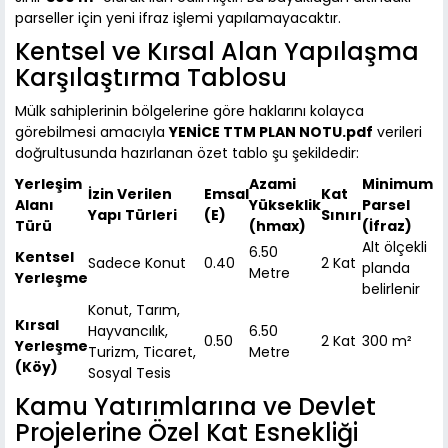
parseller için yeni ifraz işlemi yapılamayacaktır.
Kentsel ve Kırsal Alan Yapılaşma
Karşılaştırma Tablosu
Mülk sahiplerinin bölgelerine göre haklarını kolayca
görebilmesi amacıyla
YENİCE TTM PLAN NOTU.pdf
verileri
doğrultusunda hazırlanan özet tablo şu şekildedir:
Yerleşim
Azami
Minimum
İzin Verilen
Emsal
Kat
Alanı
Yükseklik
Parsel
Yapı Türleri
(E)
Sınırı
Türü
(hmax)
(İfraz)
Alt ölçekli
6.50
Kentsel
Sadece Konut
0.40
2 Kat
planda
Metre
Yerleşme
belirlenir
Konut, Tarım,
Kırsal
Hayvancılık,
6.50
0.50
2 Kat
300 m²
Yerleşme
Turizm, Ticaret,
Metre
(Köy)
Sosyal Tesis
Kamu Yatırımlarına ve Devlet
Projelerine Özel Kat Esnekliği