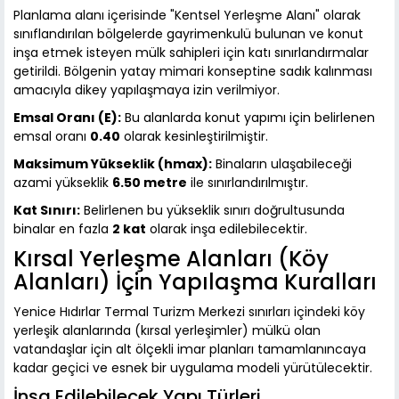
Planlama alanı içerisinde "Kentsel Yerleşme Alanı" olarak
sınıflandırılan bölgelerde gayrimenkulü bulunan ve konut
inşa etmek isteyen mülk sahipleri için katı sınırlandırmalar
getirildi. Bölgenin yatay mimari konseptine sadık kalınması
amacıyla dikey yapılaşmaya izin verilmiyor.
Emsal Oranı (E):
Bu alanlarda konut yapımı için belirlenen
emsal oranı
0.40
olarak kesinleştirilmiştir.
Maksimum Yükseklik (hmax):
Binaların ulaşabileceği
azami yükseklik
6.50 metre
ile sınırlandırılmıştır.
Kat Sınırı:
Belirlenen bu yükseklik sınırı doğrultusunda
binalar en fazla
2 kat
olarak inşa edilebilecektir.
Kırsal Yerleşme Alanları (Köy
Alanları) İçin Yapılaşma Kuralları
Yenice Hıdırlar Termal Turizm Merkezi sınırları içindeki köy
yerleşik alanlarında (kırsal yerleşimler) mülkü olan
vatandaşlar için alt ölçekli imar planları tamamlanıncaya
kadar geçici ve esnek bir uygulama modeli yürütülecektir.
İnşa Edilebilecek Yapı Türleri