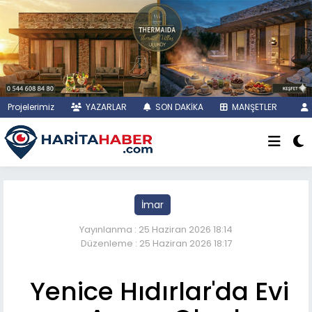
Projelerimiz
YAZARLAR
SON DAKİKA
MANŞETLER
İmar
Yayınlanma : 25 Haziran 2026 18:14
Düzenleme : 25 Haziran 2026 18:17
Yenice Hıdırlar'da Evi