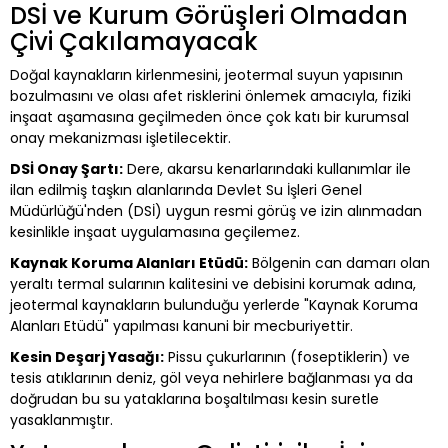
DSİ ve Kurum Görüşleri Olmadan
Çivi Çakılamayacak
Doğal kaynakların kirlenmesini, jeotermal suyun yapısının
bozulmasını ve olası afet risklerini önlemek amacıyla, fiziki
inşaat aşamasına geçilmeden önce çok katı bir kurumsal
onay mekanizması işletilecektir.
DSİ Onay Şartı:
Dere, akarsu kenarlarındaki kullanımlar ile
ilan edilmiş taşkın alanlarında Devlet Su İşleri Genel
Müdürlüğü'nden (DSİ) uygun resmi görüş ve izin alınmadan
kesinlikle inşaat uygulamasına geçilemez.
Kaynak Koruma Alanları Etüdü:
Bölgenin can damarı olan
yeraltı termal sularının kalitesini ve debisini korumak adına,
jeotermal kaynakların bulunduğu yerlerde "Kaynak Koruma
Alanları Etüdü" yapılması kanuni bir mecburiyettir.
Kesin Deşarj Yasağı:
Pissu çukurlarının (foseptiklerin) ve
tesis atıklarının deniz, göl veya nehirlere bağlanması ya da
doğrudan bu su yataklarına boşaltılması kesin suretle
yasaklanmıştır.