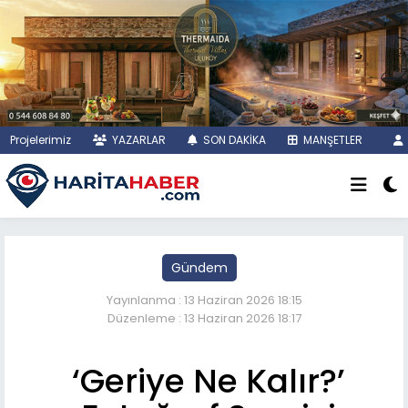
Projelerimiz
YAZARLAR
SON DAKİKA
MANŞETLER
Gündem
Yayınlanma : 13 Haziran 2026 18:15
Düzenleme : 13 Haziran 2026 18:17
‘Geriye Ne Kalır?’