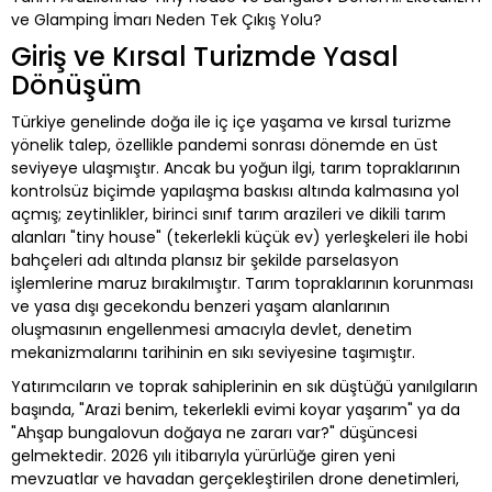
ve Glamping İmarı Neden Tek Çıkış Yolu?
Giriş ve Kırsal Turizmde Yasal
Dönüşüm
Türkiye genelinde doğa ile iç içe yaşama ve kırsal turizme
yönelik talep, özellikle pandemi sonrası dönemde en üst
seviyeye ulaşmıştır. Ancak bu yoğun ilgi, tarım topraklarının
kontrolsüz biçimde yapılaşma baskısı altında kalmasına yol
açmış; zeytinlikler, birinci sınıf tarım arazileri ve dikili tarım
alanları "tiny house" (tekerlekli küçük ev) yerleşkeleri ile hobi
bahçeleri adı altında plansız bir şekilde parselasyon
işlemlerine maruz bırakılmıştır. Tarım topraklarının korunması
ve yasa dışı gecekondu benzeri yaşam alanlarının
oluşmasının engellenmesi amacıyla devlet, denetim
mekanizmalarını tarihinin en sıkı seviyesine taşımıştır.
Yatırımcıların ve toprak sahiplerinin en sık düştüğü yanılgıların
başında, "Arazi benim, tekerlekli evimi koyar yaşarım" ya da
"Ahşap bungalovun doğaya ne zararı var?" düşüncesi
gelmektedir. 2026 yılı itibarıyla yürürlüğe giren yeni
mevzuatlar ve havadan gerçekleştirilen drone denetimleri,