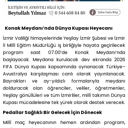
Konak Meydanı’nda Dünya Kupası Heyecanı
İzmir Valiliği himayelerinde Yeş
ilay
İzmir Şubesi ve İzmir
İ
l Mill
î Eğitim Müdürlüğü iş birliğiyle hayata geçirilecek
program saat 07.00
’
de Konak Meydanı’nda
başlayacak. Meydana kurulacak dev ekranda 2026
FIFA Dünya Kupası kapsamında oynanacak Türkiye–
Avustralya karşılaşması canlı olarak yayınlanacak.
Bayrakları ve ay-yıldızlı formalarıyla meydanı
dolduracak olan öğrenciler, veliler, öğretmenler,
Yeş
ilay g
önüllüleri ve tüm İzmirliler, millî takımın Dünya
Kupası mücadelesine tek yürek olarak destek verecek.
Pedallar Sa
ğlıklı Bir Gelecek İç
in D
önecek
Mill
î maç heyecanının hemen ardından program,