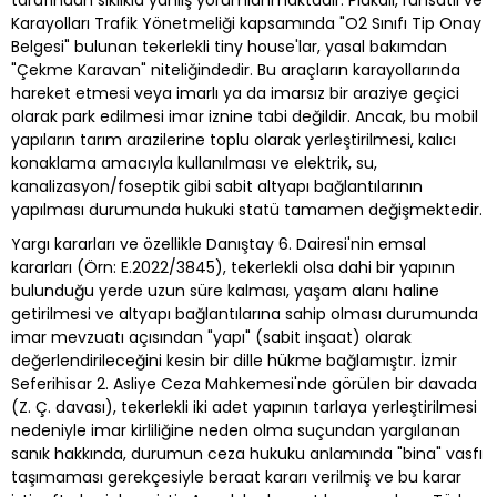
tarafından sıklıkla yanlış yorumlanmaktadır. Plakalı, ruhsatlı ve
Karayolları Trafik Yönetmeliği kapsamında "O2 Sınıfı Tip Onay
Belgesi" bulunan tekerlekli tiny house'lar, yasal bakımdan
"Çekme Karavan" niteliğindedir. Bu araçların karayollarında
hareket etmesi veya imarlı ya da imarsız bir araziye geçici
olarak park edilmesi imar iznine tabi değildir. Ancak, bu mobil
yapıların tarım arazilerine toplu olarak yerleştirilmesi, kalıcı
konaklama amacıyla kullanılması ve elektrik, su,
kanalizasyon/foseptik gibi sabit altyapı bağlantılarının
yapılması durumunda hukuki statü tamamen değişmektedir.
Yargı kararları ve özellikle Danıştay 6. Dairesi'nin emsal
kararları (Örn: E.2022/3845), tekerlekli olsa dahi bir yapının
bulunduğu yerde uzun süre kalması, yaşam alanı haline
getirilmesi ve altyapı bağlantılarına sahip olması durumunda
imar mevzuatı açısından "yapı" (sabit inşaat) olarak
değerlendirileceğini kesin bir dille hükme bağlamıştır. İzmir
Seferihisar 2. Asliye Ceza Mahkemesi'nde görülen bir davada
(Z. Ç. davası), tekerlekli iki adet yapının tarlaya yerleştirilmesi
nedeniyle imar kirliliğine neden olma suçundan yargılanan
sanık hakkında, durumun ceza hukuku anlamında "bina" vasfı
taşımaması gerekçesiyle beraat kararı verilmiş ve bu karar