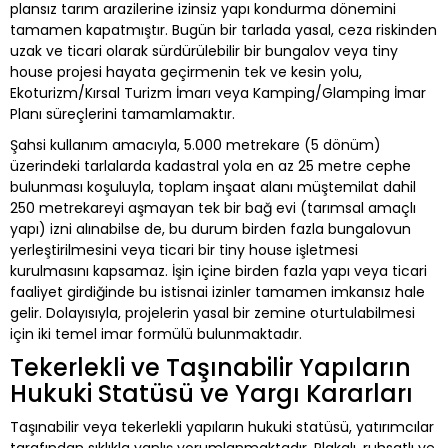
plansız tarım arazilerine izinsiz yapı kondurma dönemini
tamamen kapatmıştır. Bugün bir tarlada yasal, ceza riskinden
uzak ve ticari olarak sürdürülebilir bir bungalov veya tiny
house projesi hayata geçirmenin tek ve kesin yolu,
Ekoturizm/Kırsal Turizm İmarı veya Kamping/Glamping İmar
Planı süreçlerini tamamlamaktır.
Şahsi kullanım amacıyla, 5.000 metrekare (5 dönüm)
üzerindeki tarlalarda kadastral yola en az 25 metre cephe
bulunması koşuluyla, toplam inşaat alanı müştemilat dahil
250 metrekareyi aşmayan tek bir bağ evi (tarımsal amaçlı
yapı) izni alınabilse de, bu durum birden fazla bungalovun
yerleştirilmesini veya ticari bir tiny house işletmesi
kurulmasını kapsamaz. İşin içine birden fazla yapı veya ticari
faaliyet girdiğinde bu istisnai izinler tamamen imkansız hale
gelir. Dolayısıyla, projelerin yasal bir zemine oturtulabilmesi
için iki temel imar formülü bulunmaktadır.
Tekerlekli ve Taşınabilir Yapıların
Hukuki Statüsü ve Yargı Kararları
Taşınabilir veya tekerlekli yapıların hukuki statüsü, yatırımcılar