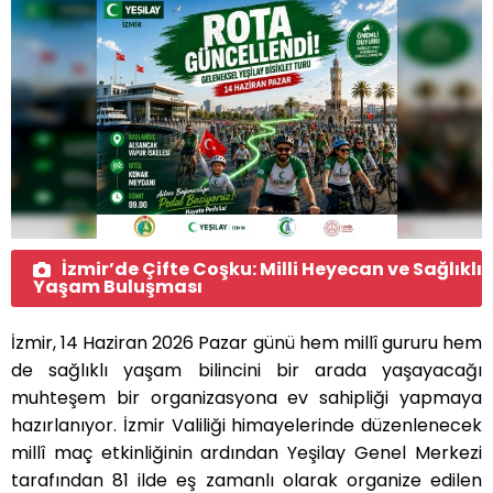
İzmir’de Çifte Coşku: Milli Heyecan ve Sağlıklı
Yaşam Buluşması
İzmir, 14 Haziran 2026 Pazar günü
hem mill
î gururu hem
de sağlıklı yaşam bilincini bir arada yaşayacağı
muhteşem bir organizasyona ev sahipliği yapmaya
hazı
rlan
ıyor. İzmir Valiliği himayelerinde düzenlenecek
millî maç etkinliğinin ardından Yeşilay Genel Merkezi
tarafından 81 ilde eş zamanlı olarak organize edilen