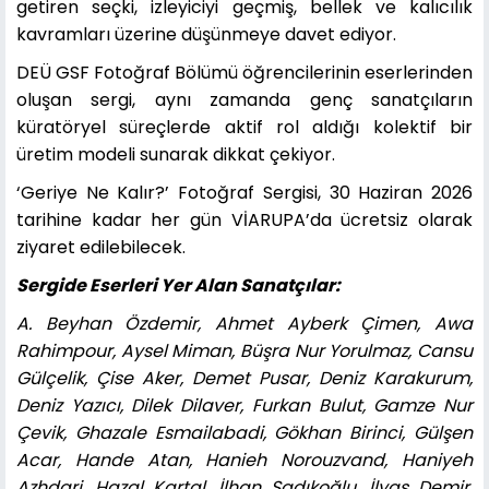
getiren seçki, izleyiciyi geçmiş, bellek ve kalıcılık
kavramları üzerine düşünmeye davet ediyor.
DEÜ GSF Fotoğraf Bölümü öğrencilerinin eserlerinden
oluşan sergi, aynı zamanda genç sanatçıların
küratöryel süreçlerde aktif rol aldığı kolektif bir
üretim modeli sunarak dikkat çekiyor.
‘Geriye Ne Kalır?’ Fotoğraf Sergisi, 30 Haziran 2026
tarihine kadar her gün VİARUPA’da ücretsiz olarak
ziyaret edilebilecek.
Sergide Eserleri Yer Alan Sanatçılar:
A. Beyhan Özdemir, Ahmet Ayberk Çimen, Awa
Rahimpour, Aysel Miman, Büşra Nur Yorulmaz, Cansu
Gülçelik, Çise Aker, Demet Pusar, Deniz Karakurum,
Deniz Yazıcı, Dilek Dilaver, Furkan Bulut, Gamze Nur
Çevik, Ghazale Esmailabadi, Gökhan Birinci, Gülşen
Acar, Hande Atan, Hanieh Norouzvand, Haniyeh
Azhdari, Hazal Kartal, İlhan Sadıkoğlu, İlyas Demir,