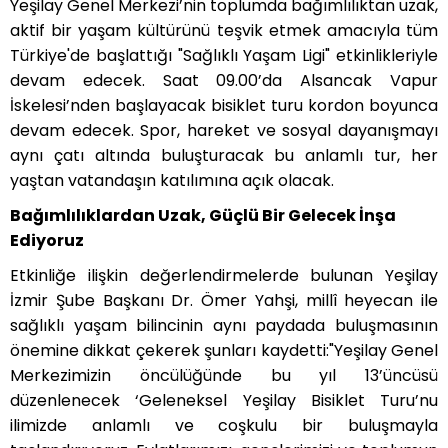
Yeşilay Genel Merkezi
’
nin toplumda bağımlılıktan uzak,
aktif bir yaşam kültürünü teşvik etmek amacıyla tüm
Türkiye'de başlattığı
"Sa
ğlıklı Yaşam Ligi" etkinlikleriyle
devam edecek. Saat 09.00
’
da Alsancak Vapur
İskelesi’nden başlayacak bisiklet turu kordon boyunca
devam edecek. Spor, hareket ve sosyal dayanışmayı
aynı çatı altında buluşturacak bu anlamlı tur, her
yaştan vatandaşın katılımına açık olacak.
Bağımlılıklardan Uzak, Güçlü Bir Gelecek İnşa
Ediyoruz
Etkinliğe ilişkin değerlendirmelerde bulunan Yeş
ilay
İzmir Şube Başkanı Dr. Ömer Yahşi, millî heyecan ile
sağlıklı yaşam bilincinin aynı paydada buluşmasının
önemine dikkat çekerek şunları kaydetti:"Yeşilay Genel
Merkezimizin öncülüğünde
bu yıl 13’üncüsü
düzenlenecek ‘Geleneksel Yeşilay Bisiklet Turu’nu
ilimizde anlamlı ve coşkulu bir buluşmayla