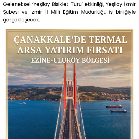
Geleneksel ‘Yeşilay Bisiklet Turu’ etkinliği,
Yeş
ilay
İzmir
Şubesi ve İzmir İ
l Mill
î Eğitim Müdürlüğü iş birliğiyle
gerçekleşecek.