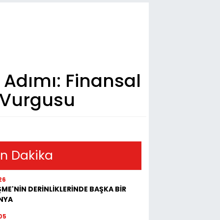
i Adımı: Finansal
 Vurgusu
n Dakika
26
ME'NİN DERİNLİKLERİNDE BAŞKA BİR
NYA
05