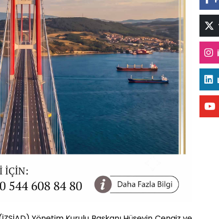
i (İZSİAD) Yönetim Kurulu Başkanı Hüseyin Cengiz ve