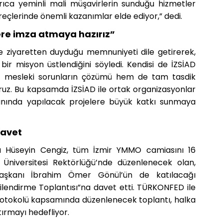
rıca yeminli mali müşavirlerin sunduğu hizmetler
eçlerinde önemli kazanımlar elde ediyor,” dedi.
lere imza atmaya hazırız”
 ziyaretten duyduğu memnuniyeti dile getirerek,
bir misyon üstlendiğini söyledi. Kendisi de İZSİAD
m mesleki sorunların çözümü hem de tam tasdik
oruz. Bu kapsamda İZSİAD ile ortak organizasyonlar
alanında yapılacak projelere büyük katkı sunmaya
davet
ı Hüseyin Cengiz, tüm İzmir YMMO camiasını 16
 Üniversitesi Rektörlüğü’nde düzenlenecek olan,
aşkanı İbrahim Ömer Gönül’ün de katılacağı
ilendirme Toplantısı”na davet etti. TÜRKONFED ile
protokolü kapsamında düzenlenecek toplantı, halka
tırmayı hedefliyor.