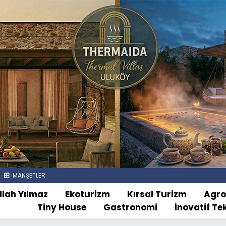
MANŞETLER
llah Yılmaz
Ekoturizm
Kırsal Turizm
Agr
Tiny House
Gastronomi
İnovatif Te