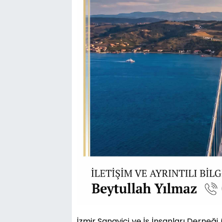
İzmir Sanayici ve İş İnsanları Derneğ