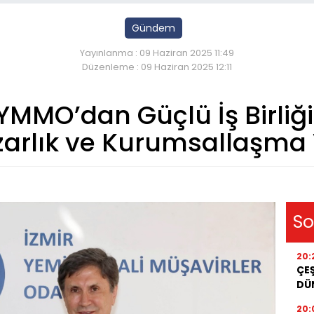
Gündem
Yayınlanma : 09 Haziran 2025 11:49
Düzenleme : 09 Haziran 2025 12:11
r YMMO’dan Güçlü İş Birliğ
arlık ve Kurumsallaşma
So
20:
ÇEŞ
DÜ
20: