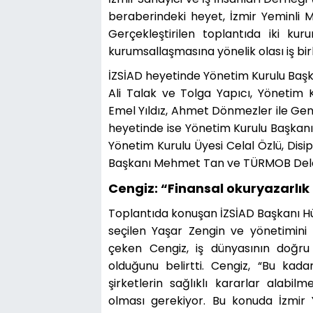
beraberindeki heyet, İzmir Yeminli M
Gerçekleştirilen toplantıda iki kur
kurumsallaşmasına yönelik olası iş birl
İZSİAD heyetinde Yönetim Kurulu Başka
Ali Talak ve Tolga Yapıcı, Yönetim 
Emel Yıldız, Ahmet Dönmezler ile Gen
heyetinde ise Yönetim Kurulu Başkan
Yönetim Kurulu Üyesi Celal Özlü, Dis
Başkanı Mehmet Tan ve TÜRMOB Deleg
Cengiz: “Finansal okuryazarlık 
Toplantıda konuşan İZSİAD Başkanı Hü
seçilen Yaşar Zengin ve yönetimini 
çeken Cengiz, iş dünyasının doğru f
olduğunu belirtti. Cengiz, “Bu ka
şirketlerin sağlıklı kararlar alabilm
olması gerekiyor. Bu konuda İzmir Y