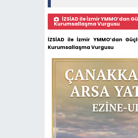
İZSİAD ile İzmir YMMO’dan Güç
Kurumsallaşma Vurgusu
İZSİAD ile İzmir YMMO’dan Güçlü
Kurumsallaşma Vurgusu