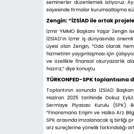
seminerler düzenlemek istiyoruz. Ay
sayesinde firmalar kurumsallaşma sür
Zengin: “İZSİAD ile ortak proje
İzmir YMMO Başkanı Yaşar Zengin ise
İZSİAD’ın İzmir iş dünyasında önemli 
üyesi olan Zengin, “Oda olarak he
hizmetinin yaygınlaşması için çalışıy
ve özellikle finansal okuryazarlık 
hazırız,” diye konuştu.
TÜRKONFED-SPK toplantısına 
Toplantının sonunda İZSİAD Başkan
Haziran 2025 tarihinde Dokuz Eylül
Sermaye Piyasası Kurulu (SPK) B
“Finansmana Erişim ve Halka Arz Bilg
SPK arasında imzalanacak iş birliği 
arz süreçlerine yönelik farkındalığı ar