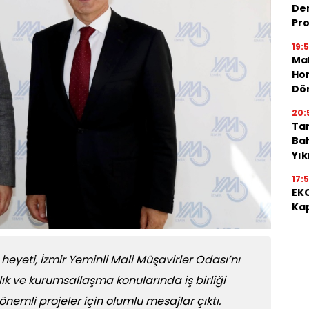
De
Pro
19:
Mah
Hon
Dö
20:
Tar
Bah
Yı
17:
EKO
Kap
eyeti, İzmir Yeminli Mali Müşavirler Odası’nı
lık ve kurumsallaşma konularında iş birliği
nemli projeler için olumlu mesajlar çıktı.