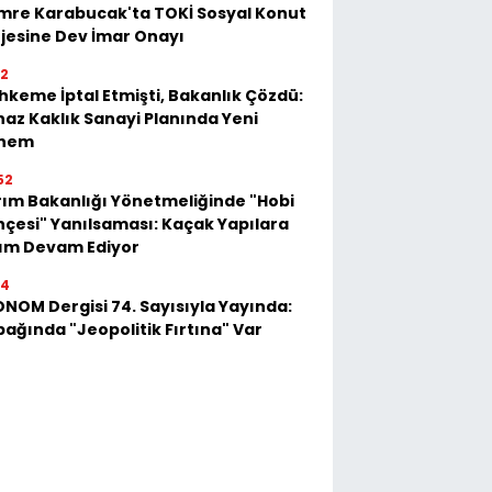
mre Karabucak'ta TOKİ Sosyal Konut
jesine Dev İmar Onayı
52
keme İptal Etmişti, Bakanlık Çözdü:
az Kaklık Sanayi Planında Yeni
nem
52
ım Bakanlığı Yönetmeliğinde "Hobi
çesi" Yanılsaması: Kaçak Yapılara
kım Devam Ediyor
54
NOM Dergisi 74. Sayısıyla Yayında:
ağında "Jeopolitik Fırtına" Var