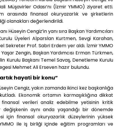
ali Müşavirler Odası’nı (İzmir YMMO) ziyaret etti.
um arasında finansal okuryazarlık ve şirketlerin
iği olanakları değerlendirildi.
nı Hüseyin Cengiz’in yanı sıra Başkan Yardımcıları
Kurulu Üyeleri Alparslan Kurtmen, Sevgi Karahan,
el Sekreter Prof. Sabri Erdem yer aldı. İzmir YMMO
ı Yaşar Zengin, Başkan Yardımcısı Erman Türkmen,
iplin Kurulu Başkanı Temel Savaş, Denetleme Kurulu
esi Mehmet Ali Erseven hazır bulundu.
artık hayati bir konu”
seyin Cengiz, yakın zamanda ikinci kez başkanlığa
kutladı. Ekonomik ortamın karmaşıklığına dikkat
inansal verileri analiz edebilme yetisinin kritik
dar değişkenin aynı anda yaşandığı bir dönemde
esi için finansal okuryazarlık düzeylerinin yüksek
MMO ile iş birliği içinde eğitim programları ve