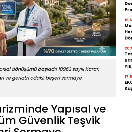
De
Pro
19:
Mah
Hon
Dö
20:
Tar
Bah
Yı
pısal dönüşümü başladı! 10962 sayılı Karar,
17:
ı ve geriatri odaklı beşeri sermaye
EKO
Kap
urizminde Yapısal ve
üm Güvenlik Teşvik
eri Sermaye