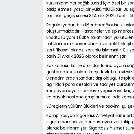
kurumların her sağlık turisti için özel bir
takip etmesi yasal bir yükümlülüktür. Bu s
tanınan geçiş süresi 31 Aralık 2025 tarihi 
Regülasyonun bir diğer bacağını ise ulusla
oluşturmaktadır. Hastaneler ve tıp merkezle
Enstitüsü yani TÜSKA tarafından yürütül
tutulurken; muayenehane ve poliklinik gibi d
sertifikasını alması zorunlu kılınmıştır. B
tarih 31 Aralık 2026 olarak belirlenmiştir.
Söz konusu kalite standartlarına uyum sağ
gösteren kurumlara karşı devletin tavizsi
Denetimlerde standart dışı olduğu tespit e
ağır idari para cezaları ve faaliyet durdur
karşılayamayan sermaye yapısı zayıf küçü
ve büyük hastane gruplarının elinde kons
Süreçlerin yükümlülükleri ve takvimi şu şeki
Komplikasyon Sigortası: Ameliyathane orta
sigortalanması ve her hastaya özel takip p
olarak belirlenmiştir. Sigortasız hizmet su