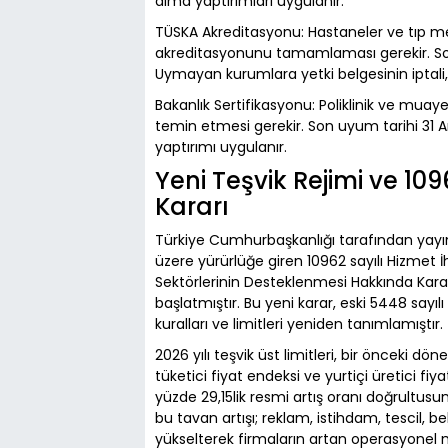
alma yaptırımları uygulanır.
TÜSKA Akreditasyonu: Hastaneler ve tıp mer
akreditasyonunu tamamlaması gerekir. Son u
Uymayan kurumlara yetki belgesinin iptali
Bakanlık Sertifikasyonu: Poliklinik ve muayen
temin etmesi gerekir. Son uyum tarihi 31 Ar
yaptırımı uygulanır.
Yeni Teşvik Rejimi ve 1
Kararı
Türkiye Cumhurbaşkanlığı tarafından yayı
üzere yürürlüğe giren 10962 sayılı Hizmet 
Sektörlerinin Desteklenmesi Hakkında Kara
başlatmıştır. Bu yeni karar, eski 5448 say
kuralları ve limitleri yeniden tanımlamıştı
2026 yılı teşvik üst limitleri, bir önceki d
tüketici fiyat endeksi ve yurtiçi üretici f
yüzde 29,15lik resmi artış oranı doğrultu
bu tavan artışı; reklam, istihdam, tescil, b
yükselterek firmaların artan operasyonel 