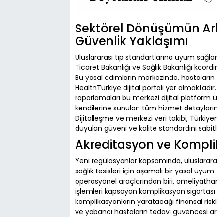
Sektörel Dönüşümün Arka
Güvenlik Yaklaşımı
Uluslararası tıp standartlarına uyum sağl
Ticaret Bakanlığı ve Sağlık Bakanlığı koor
Bu yasal adımların merkezinde, hastaların al
HealthTürkiye dijital portalı yer almaktadı
raporlamaları bu merkezi dijital platform üz
kendilerine sunulan tüm hizmet detayların
Dijitalleşme ve merkezi veri takibi, Türki
duyulan güveni ve kalite standardını sab
Akreditasyon ve Komplik
Yeni regülasyonlar kapsamında, uluslararası
sağlık tesisleri için aşamalı bir yasal uyum 
operasyonel araçlarından biri, ameliyatha
işlemleri kapsayan komplikasyon sigortası zo
komplikasyonların yaratacağı finansal riskle
ve yabancı hastaların tedavi güvencesi ar