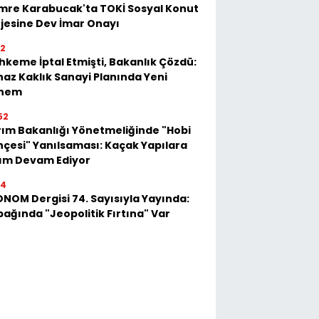
mre Karabucak'ta TOKİ Sosyal Konut
jesine Dev İmar Onayı
52
keme İptal Etmişti, Bakanlık Çözdü:
az Kaklık Sanayi Planında Yeni
nem
52
ım Bakanlığı Yönetmeliğinde "Hobi
çesi" Yanılsaması: Kaçak Yapılara
kım Devam Ediyor
54
NOM Dergisi 74. Sayısıyla Yayında:
ağında "Jeopolitik Fırtına" Var