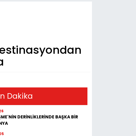
 Destinasyondan
a
n Dakika
26
ME'NİN DERİNLİKLERİNDE BAŞKA BİR
NYA
05