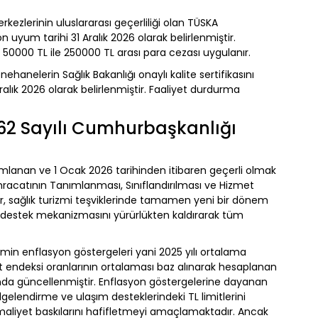
kezlerinin uluslararası geçerliliği olan TÜSKA
yum tarihi 31 Aralık 2026 olarak belirlenmiştir.
, 50000 TL ile 250000 TL arası para cezası uygulanır.
ehanelerin Sağlık Bakanlığı onaylı kalite sertifikasını
alık 2026 olarak belirlenmiştir. Faaliyet durdurma
0962 Sayılı Cumhurbaşkanlığı
mlanan ve 1 Ocak 2026 tarihinden itibaren geçerli olmak
İhracatının Tanımlanması, Sınıflandırılması ve Hizmet
r, sağlık turizmi teşviklerinde tamamen yeni bir dönem
ılı destek mekanizmasını yürürlükten kaldırarak tüm
r.
önemin enflasyon göstergeleri yani 2025 yılı ortalama
iyat endeksi oranlarının ortalaması baz alınarak hesaplanan
sunda güncellenmiştir. Enflasyon göstergelerine dayanan
elgelendirme ve ulaşım desteklerindeki TL limitlerini
maliyet baskılarını hafifletmeyi amaçlamaktadır. Ancak