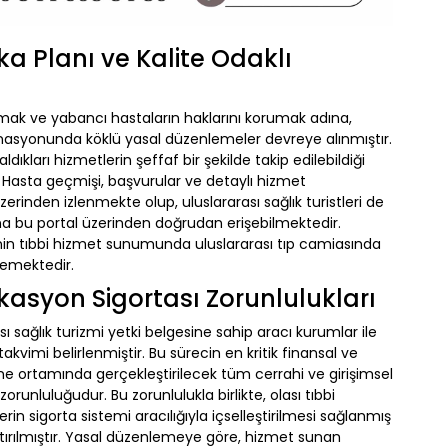
 Planı ve Kalite Odaklı
amak ve yabancı hastaların haklarını korumak adına,
dinasyonunda köklü yasal düzenlemeler devreye alınmıştır.
dıkları hizmetlerin şeffaf bir şekilde takip edilebildiği
r. Hasta geçmişi, başvurular ve detaylı hizmet
erinden izlenmekte olup, uluslararası sağlık turistleri de
a bu portal üzerinden doğrudan erişebilmektedir.
yenin tıbbi hizmet sunumunda uluslararası tıp camiasında
itlemektedir.
asyon Sigortası Zorunlulukları
 sağlık turizmi yetki belgesine sahip aracı kurumlar ile
takvimi belirlenmiştir. Bu sürecin en kritik finansal ve
ne ortamında gerçekleştirilecek tüm cerrahi ve girişimsel
runluluğudur. Bu zorunlulukla birlikte, olası tıbbi
rin sigorta sistemi aracılığıyla içselleştirilmesi sağlanmış
tırılmıştır. Yasal düzenlemeye göre, hizmet sunan