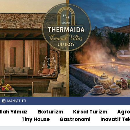
MANŞETLER
llah Yılmaz
Ekoturizm
Kırsal Turizm
Agr
Tiny House
Gastronomi
İnovatif Te