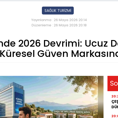
SAĞLIK TURİZMİ
Yayınlanma : 26 Mayıs 2026 20:14
Düzenleme : 26 Mayıs 2026 20:18
inde 2026 Devrimi: Ucuz
Küresel Güven Markasın
So
20:
ÇEŞ
DÜ
20: