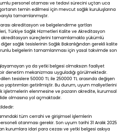
 sorumlu personel ataması ve tedavi sürecini uçtan uca
igortanın temin edilmesi için mevcut sağlık kuruluşlarına
itibarıyla tamamlanmıştır.
rarası akreditasyon ve belgelendirme şartları
ri, Türkiye Sağlık Hizmetleri Kalite ve Akreditasyon
en akreditasyon süreçlerini tamamlamakla yükümlü
iğer sağlık tesislerinin Sağlık Bakanlığından gerekli kalite
u zorunlu belgelerin tamamlanması için yasal takvimde son
layamayan ya da yetki belgesi olmaksızın faaliyet
z bir denetim mekanizması uyguladığı görülmektedir.
dilen tesislere 50000 TL ile 250000 TL arasında değişen
ma yaptırımları getirilmiştir. Bu durum, uyum maliyetlerini
k işletmelerin elenmesine ve pazarın akredite, kurumsal
olide olmasına yol açmaktadır.
ldedir:
mındaki tüm cerrahi ve girişimsel işlemlerin
ersoneli atanması gerekir. Son uyum tarihi 31 Aralık 2025
nan kurumlara idari para cezası ve yetki belgesi askıya