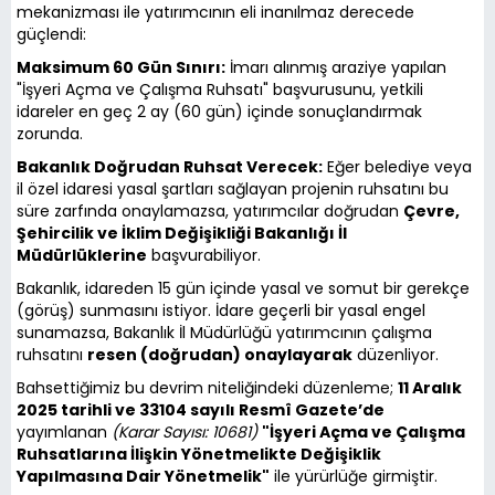
mekanizması ile yatırımcının eli inanılmaz derecede
güçlendi:
Maksimum 60 Gün Sınırı:
İmarı alınmış araziye yapılan
"İşyeri Açma ve Çalışma Ruhsatı" başvurusunu, yetkili
idareler en geç 2 ay (60 gün) içinde sonuçlandırmak
zorunda.
Bakanlık Doğrudan Ruhsat Verecek:
Eğer belediye veya
il özel idaresi yasal şartları sağlayan projenin ruhsatını bu
süre zarfında onaylamazsa, yatırımcılar doğrudan
Çevre,
Şehircilik ve İklim Değişikliği Bakanlığı İl
Müdürlüklerine
başvurabiliyor.
Bakanlık, idareden 15 gün içinde yasal ve somut bir gerekçe
(görüş) sunmasını istiyor. İdare geçerli bir yasal engel
sunamazsa, Bakanlık İl Müdürlüğü yatırımcının çalışma
ruhsatını
resen (doğrudan) onaylayarak
düzenliyor.
Bahsettiğimiz bu devrim niteliğindeki düzenleme;
11 Aralık
2025 tarihli ve 33104 sayılı Resmî Gazete’de
yayımlanan
(Karar Sayısı: 10681)
"İşyeri Açma ve Çalışma
Ruhsatlarına İlişkin Yönetmelikte Değişiklik
Yapılmasına Dair Yönetmelik"
ile yürürlüğe girmiştir.