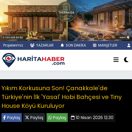
Projelerimiz
YAZARLAR
SON DAKİKA
MANŞETLER
Yıkım Korkusuna Son! Çanakkale'de
Türkiye'nin İlk 'Yasal' Hobi Bahçesi ve Tiny
House Köyü Kuruluyor
Paylaş
Paylaş
Paylaş
10 Nisan 2026 12:30