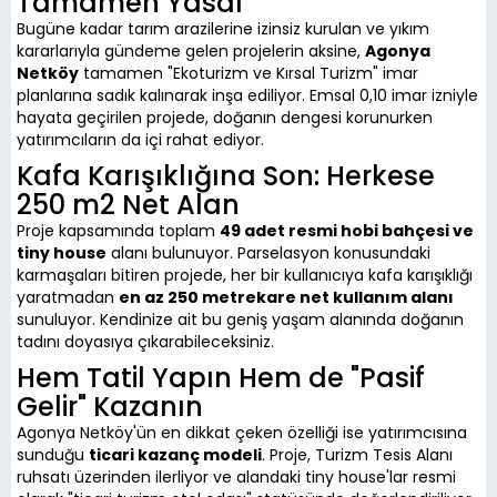
Tamamen Yasal
Bugüne kadar tarım arazilerine izinsiz kurulan ve yıkım
kararlarıyla gündeme gelen projelerin aksine,
Agonya
Netköy
tamamen "Ekoturizm ve Kırsal Turizm" imar
planlarına sadık kalınarak inşa ediliyor. Emsal 0,10 imar izniyle
hayata geçirilen projede, doğanın dengesi korunurken
yatırımcıların da içi rahat ediyor.
Kafa Karışıklığına Son: Herkese
250 m2 Net Alan
Proje kapsamında toplam
49 adet resmi hobi bahçesi ve
tiny house
alanı bulunuyor. Parselasyon konusundaki
karmaşaları bitiren projede, her bir kullanıcıya kafa karışıklığı
yaratmadan
en az 250 metrekare net kullanım alanı
sunuluyor. Kendinize ait bu geniş yaşam alanında doğanın
tadını doyasıya çıkarabileceksiniz.
Hem Tatil Yapın Hem de "Pasif
Gelir" Kazanın
Agonya Netköy'ün en dikkat çeken özelliği ise yatırımcısına
sunduğu
ticari kazanç modeli
. Proje, Turizm Tesis Alanı
ruhsatı üzerinden ilerliyor ve alandaki tiny house'lar resmi