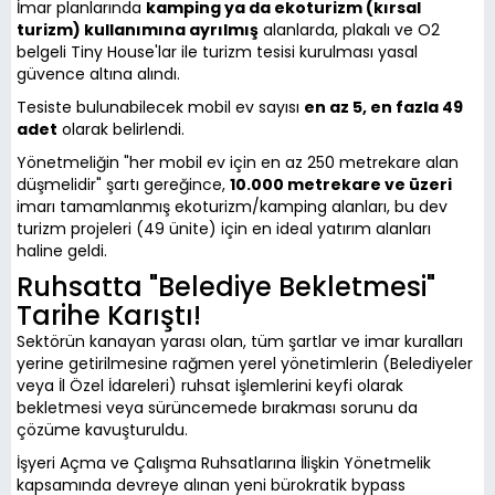
İmar planlarında
kamping ya da ekoturizm (kırsal
turizm) kullanımına ayrılmış
alanlarda, plakalı ve O2
belgeli Tiny House'lar ile turizm tesisi kurulması yasal
güvence altına alındı.
Tesiste bulunabilecek mobil ev sayısı
en az 5, en fazla 49
adet
olarak belirlendi.
Yönetmeliğin "her mobil ev için en az 250 metrekare alan
düşmelidir" şartı gereğince,
10.000 metrekare ve üzeri
imarı tamamlanmış ekoturizm/kamping alanları, bu dev
turizm projeleri (49 ünite) için en ideal yatırım alanları
haline geldi.
Ruhsatta "Belediye Bekletmesi"
Tarihe Karıştı!
Sektörün kanayan yarası olan, tüm şartlar ve imar kuralları
yerine getirilmesine rağmen yerel yönetimlerin (Belediyeler
veya İl Özel İdareleri) ruhsat işlemlerini keyfi olarak
bekletmesi veya sürüncemede bırakması sorunu da
çözüme kavuşturuldu.
İşyeri Açma ve Çalışma Ruhsatlarına İlişkin Yönetmelik
kapsamında devreye alınan yeni bürokratik bypass