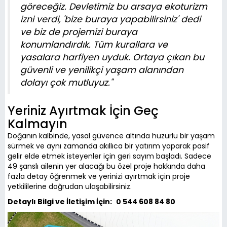
göreceğiz. Devletimiz bu arsaya ekoturizm
izni verdi, 'bize buraya yapabilirsiniz' dedi
ve biz de projemizi buraya
konumlandırdık. Tüm kurallara ve
yasalara harfiyen uyduk. Ortaya çıkan bu
güvenli ve yenilikçi yaşam alanından
dolayı çok mutluyuz."
Yeriniz Ayırtmak İçin Geç
Kalmayın
Doğanın kalbinde, yasal güvence altında huzurlu bir yaşam
sürmek ve aynı zamanda akıllıca bir yatırım yaparak pasif
gelir elde etmek isteyenler için geri sayım başladı. Sadece
49 şanslı ailenin yer alacağı bu özel proje hakkında daha
fazla detay öğrenmek ve yerinizi ayırtmak için proje
yetkililerine doğrudan ulaşabilirsiniz.
Detaylı Bilgi ve İletişim İçin:
0 544 608 84 80