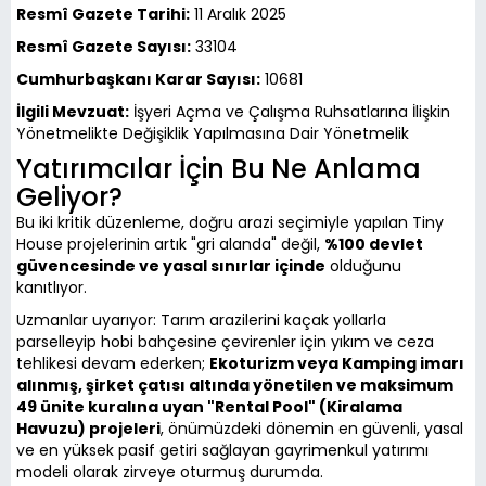
Resmî Gazete Tarihi:
11 Aralık 2025
Resmî Gazete Sayısı:
33104
Cumhurbaşkanı Karar Sayısı:
10681
İlgili Mevzuat:
İşyeri Açma ve Çalışma Ruhsatlarına İlişkin
Yönetmelikte Değişiklik Yapılmasına Dair Yönetmelik
Yatırımcılar İçin Bu Ne Anlama
Geliyor?
Bu iki kritik düzenleme, doğru arazi seçimiyle yapılan Tiny
House projelerinin artık "gri alanda" değil,
%100 devlet
güvencesinde ve yasal sınırlar içinde
olduğunu
kanıtlıyor.
Uzmanlar uyarıyor: Tarım arazilerini kaçak yollarla
parselleyip hobi bahçesine çevirenler için yıkım ve ceza
tehlikesi devam ederken;
Ekoturizm veya Kamping imarı
alınmış, şirket çatısı altında yönetilen ve maksimum
49 ünite kuralına uyan "Rental Pool" (Kiralama
Havuzu) projeleri
, önümüzdeki dönemin en güvenli, yasal
ve en yüksek pasif getiri sağlayan gayrimenkul yatırımı
modeli olarak zirveye oturmuş durumda.