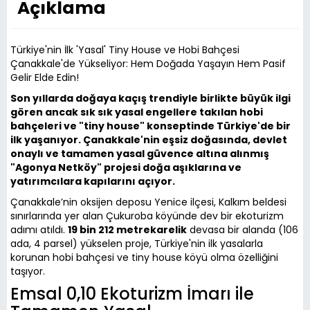
Açıklama
Türkiye'nin İlk 'Yasal' Tiny House ve Hobi Bahçesi
Çanakkale'de Yükseliyor: Hem Doğada Yaşayın Hem Pasif
Gelir Elde Edin!
Son yıllarda doğaya kaçış trendiyle birlikte büyük ilgi
gören ancak sık sık yasal engellere takılan hobi
bahçeleri ve "tiny house" konseptinde Türkiye'de bir
ilk yaşanıyor. Çanakkale'nin eşsiz doğasında, devlet
onaylı ve tamamen yasal güvence altına alınmış
"Agonya Netköy" projesi doğa aşıklarına ve
yatırımcılara kapılarını açıyor.
Çanakkale’nin oksijen deposu Yenice ilçesi, Kalkım beldesi
sınırlarında yer alan Çukuroba köyünde dev bir ekoturizm
adımı atıldı.
19 bin 212 metrekarelik
devasa bir alanda (106
ada, 4 parsel) yükselen proje, Türkiye'nin ilk yasalarla
korunan hobi bahçesi ve tiny house köyü olma özelliğini
taşıyor.
Emsal 0,10 Ekoturizm İmarı ile