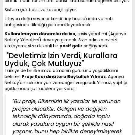
olarak "ticari turizm otel odası" statüsünde değerlendiriliyor.
Sistem çok basit ve kazançlı işliyor:
İsteyen doğa severler kendi tiny house'unda ve hobi
bahçesinde dilediği gibi konaklayabilecek.
Kullanılmayan dönemlerde ise
, tesis yönetimi (Agonya
Netköy Yönetimi) devreye girecek. Sizin adınıza evinizi
kiralayarak size düzenli bir
pasif gelir
sağlayacak.
"Devletimiz İzin Verdi, Kurallara
Uyduk, Çok Mutluyuz"
Türkiye'de bir ilke imza atmanın gururunu yaşadıklarını
belirten
Proje Koordinatörü Beytullah Yılmaz
, Agonya
Netköy'ün sektöre yön vereceğini vurguladı. Yılmaz, yaptığı
açıklamada şu ifadelere yer verdi:
"Bu proje, ülkemizin ilk yasalar ile korunan
projesi olacaktır. Gelişen ve değişen
teknolojik dünyamızda, doğada toplu
olarak yasalara uygun bir şekilde nasıl
yaşanır, bunu hep birlikte deneyimleyerek