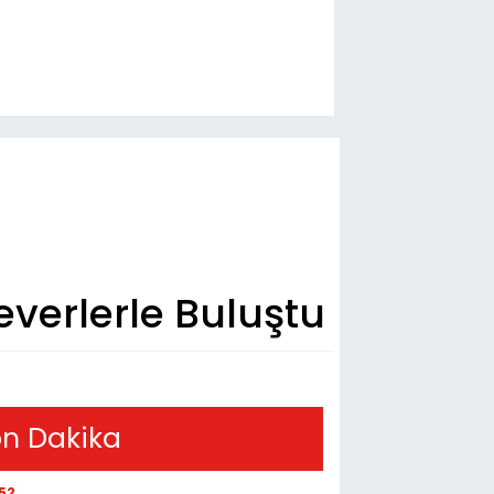
everlerle Buluştu
n Dakika
52