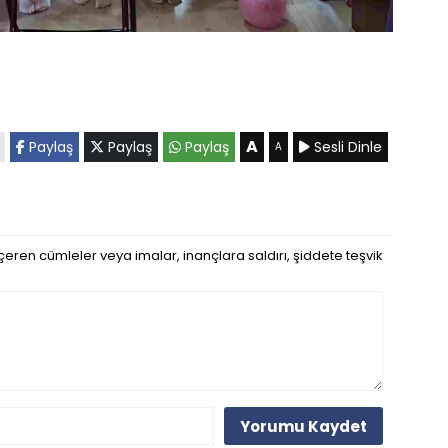
A
Paylaş
Paylaş
Paylaş
Sesli Dinle
A
eren cümleler veya imalar, inançlara saldırı, şiddete teşvik
Yorumu Kaydet