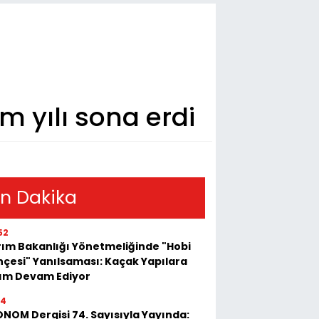
m yılı sona erdi
n Dakika
52
ım Bakanlığı Yönetmeliğinde "Hobi
çesi" Yanılsaması: Kaçak Yapılara
kım Devam Ediyor
54
NOM Dergisi 74. Sayısıyla Yayında: