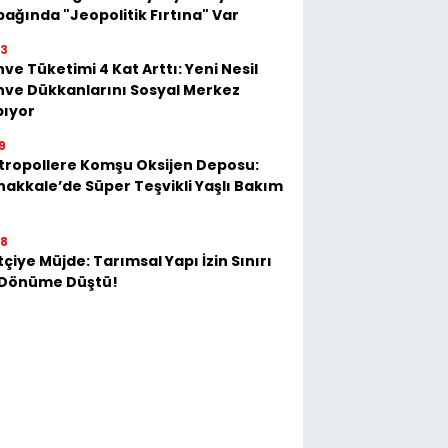
ağında "Jeopolitik Fırtına" Var
23
ve Tüketimi 4 Kat Arttı: Yeni Nesil
ve Dükkanlarını Sosyal Merkez
pıyor
9
tropollere Komşu Oksijen Deposu:
akkale’de Süper Teşvikli Yaşlı Bakım
28
tçiye Müjde: Tarımsal Yapı İzin Sınırı
 Dönüme Düştü!