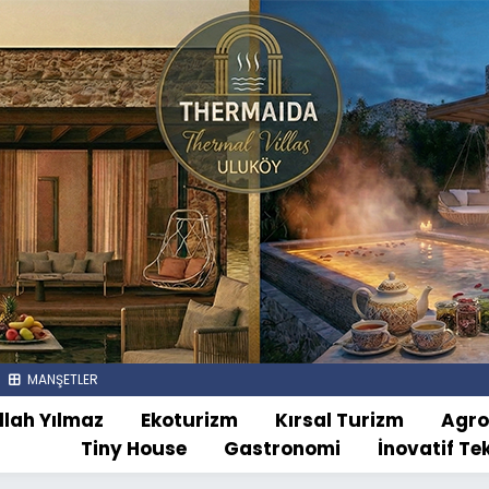
MANŞETLER
llah Yılmaz
Ekoturizm
Kırsal Turizm
Agr
Tiny House
Gastronomi
İnovatif Te