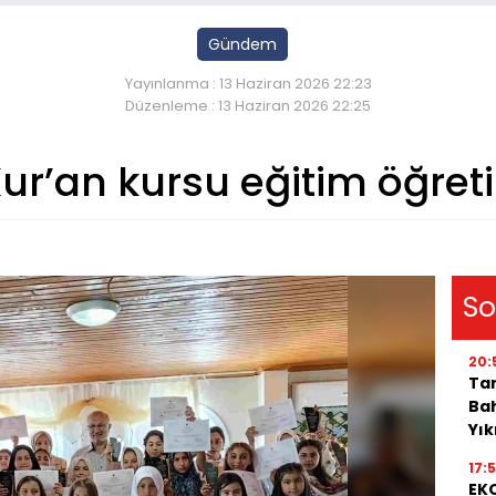
Gündem
Yayınlanma : 13 Haziran 2026 22:23
Düzenleme : 13 Haziran 2026 22:25
Kur’an kursu eğitim öğreti
So
20:
Tar
Bah
Yı
17:
EKO