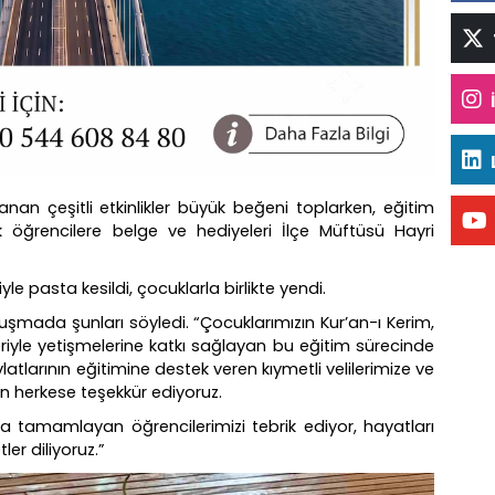
nan çeşitli etkinlikler büyük beğeni toplarken, eğitim
öğrencilere belge ve hediyeleri İlçe Müftüsü Hayri
le pasta kesildi, çocuklarla birlikte yendi.
mada şunları söyledi. “Çocuklarımızın Kur’an-ı Kerim,
eriyle yetişmelerine katkı sağlayan bu eğitim sürecinde
latlarının eğitimine destek veren kıymetli velilerimize ve
 herkese teşekkür ediyoruz.
la tamamlayan öğrencilerimizi tebrik ediyor, hayatları
er diliyoruz.”