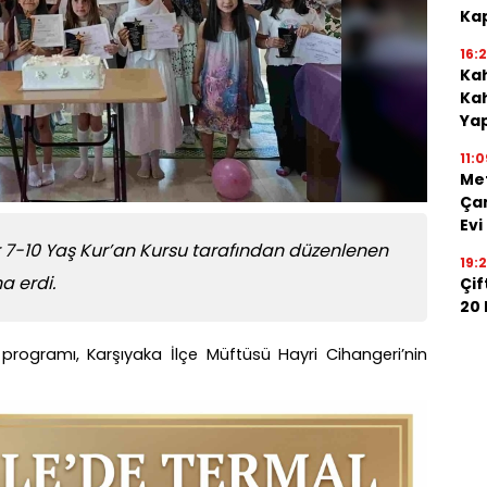
Kap
16:
Kah
Kah
Ya
11:0
Me
Çan
Evi
 7-10 Yaş Kur’an Kursu tarafından düzenlenen
19:
a erdi.
Çif
20
programı, Karşıyaka İlçe Müftüsü Hayri Cihangeri’nin