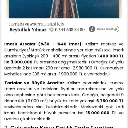
İmarlı Arsalar (%30 - %40 İmar):
Kalkım merkez ve
Cumhuriyet/Atatürk mahallelerinde yer alan müstakil imarlı
arsaların (yaklaşık 200 - 400 m² arası) fiyatları
1.400.000 TL
ile 3.000.000 TL
arasında değişmektedir. (Örneğin; Gölyolu
üzerinde 2 kat imarlı 290 m² arsa ~2.980.000 TL, Cumhuriyet
Mahallesi'nde 336 m² arsa ~1.900.000 TL civarındadır.)
Tarlalar ve Büyük Araziler:
Kalkım çevresindeki imarsız
tarım arazileri ve tarlaların fiyatları metrekaresine ve yola
olan cephesine göre belirlenmektedir. Örneğin, bölgedeki 9
dönümlük (9.000 m²) büyük bir tarla yaklaşık
6.750.000 TL
seviyelerinden alıcı bulabilmektedir. Merkezdeki çok katlı
imarlı ticari+konut büyük parseller ise
18.000.000 TL
ve
üzerine çıkabilmektedir.
2. Çukuroba Köyü Satılık Tarla Fiyatları