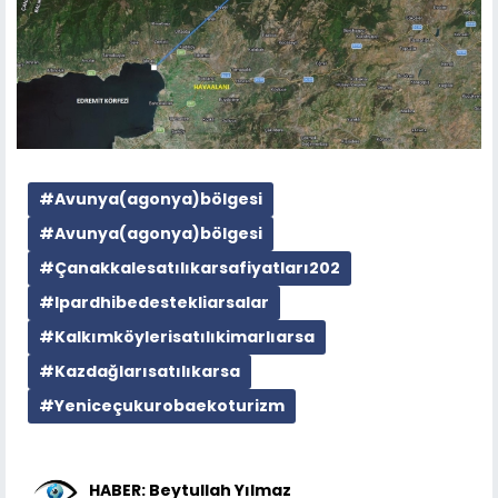
#Avunya(agonya)bölgesi
#Avunya(agonya)bölgesi
#Çanakkalesatılıkarsafiyatları202
#Ipardhibedestekliarsalar
#Kalkımköylerisatılıkimarlıarsa
#Kazdağlarısatılıkarsa
#Yeniceçukurobaekoturizm
HABER: Beytullah Yılmaz