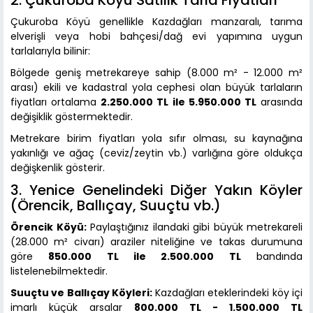
Çukuroba Köyü genellikle Kazdağları manzaralı, tarıma
elverişli veya hobi bahçesi/dağ evi yapımına uygun
tarlalarıyla bilinir:
Bölgede geniş metrekareye sahip (8.000 m² - 12.000 m²
arası) ekili ve kadastral yola cephesi olan büyük tarlaların
fiyatları ortalama
2.250.000 TL ile 5.950.000 TL
arasında
değişiklik göstermektedir.
Metrekare birim fiyatları yola sıfır olması, su kaynağına
yakınlığı ve ağaç (ceviz/zeytin vb.) varlığına göre oldukça
değişkenlik gösterir.
3. Yenice Genelindeki Diğer Yakın Köyler
(Örencik, Ballıçay, Suuçtu vb.)
Örencik Köyü:
Paylaştığınız ilandaki gibi büyük metrekareli
(28.000 m² civarı) araziler niteliğine ve takas durumuna
göre
850.000 TL ile 2.500.000 TL
bandında
listelenebilmektedir.
Suuçtu ve Ballıçay Köyleri:
Kazdağları eteklerindeki köy içi
imarlı küçük arsalar
800.000 TL - 1.500.000 TL