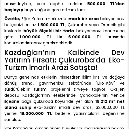
arasındayken, yola cephe tarlalar
500.000 TL'den
başlayıp
büyüklüğüne göre artmaktadır.
Özetle;
Eğer Kalkım merkezde
imarlı bir arsa
bakıyorsanız
bütçenizi en az
1.500.000 TL
, Çukuroba veya Örencik gibi
köylerde
büyük ölçekli bir tarla
bakıyorsanız konumuna
göre
1.000.000 TL ile 6.000.000 TL
arasında
konumlandırmanız gerekmektedir.
Kazdağları’nın Kalbinde Dev
Yatırım Fırsatı: Çukuroba’da Eko-
Turizm İmarlı Arazi Satışta!
Dünya genelinde etkilerini hissettiren iklim krizi ve doğaya
dönüş trendi, gayrimenkul sektöründe "Eko-Köy" ve
sürdürülebilir turizm projelerini zirveye taşıyor. Oksijen
deposu Kazdağları’nın eteklerinde, Çanakkale’nin Yenice
ilçesine bağlı Çukuroba Köyü’nde yer alan
19.212 m² net
alana sahip
eko-turizm imarlı dev arazi, 32.000.000 TL
yerine
18.000.000 TL
bedelle yatırımcıların beğenisine
sunuldu.
İşte Kazdağları ormanlarının büyüleyici manzarasına hâkim,