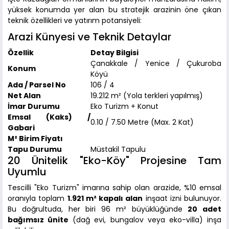
yüksek konumda yer alan bu stratejik arazinin öne çıkan
teknik özellikleri ve yatırım potansiyeli:
Arazi Künyesi ve Teknik Detaylar
Özellik
Detay Bilgisi
Çanakkale / Yenice / Çukuroba
Konum
Köyü
Ada / Parsel No
106 / 4
Net Alan
19.212 m² (Yola terkleri yapılmış)
İmar Durumu
Eko Turizm + Konut
Emsal (Kaks) /
0.10 / 7.50 Metre (Max. 2 Kat)
Gabari
M² Birim Fiyatı
Tapu Durumu
Müstakil Tapulu
20 Ünitelik "Eko-Köy" Projesine Tam
Uyumlu
Tescilli "Eko Turizm" imarına sahip olan arazide, %10 emsal
oranıyla toplam
1.921 m² kapalı alan
inşaat izni bulunuyor.
Bu doğrultuda, her biri 96 m² büyüklüğünde
20 adet
bağımsız ünite
(dağ evi, bungalov veya eko-villa) inşa