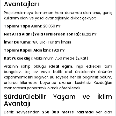
Avantajları
Projelendirmeye tamamen hazır durumda olan arsa, geniş
kullanım alanı ve yasal avantajlarıyla dikkat çekiyor:
Toplam Tapu Alanı:
20.050 m²
Net Arsa Alanı (Yola terklerden sonra):
19.212 m²
İmar Durumu:
%10 Eko-Turizm İmarlı
Toplam Kapalı Alan İzni:
1.921 m²
Kat Yüksekliği:
Maksimum 7,50 metre (2 Kat)
Arazinin sahip olduğu
ideal eğim
, inşa edilecek tüm
bungalov, taş ev veya butik otel ünitelerinin önünün
kapanmamasını sağlıyor. Bu sayede her bir bağımsız bölüm,
onlarca kilometre boyunca uzanan kesintisiz Kazdağları
manzarasını panoramik olarak görebilecek.
Sürdürülebilir Yaşam ve İklim
Avantajı
Deniz seviyesinden
250-300 metre rakımda
yer alan