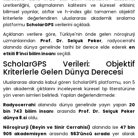
üretkenliğini, çalışmalarının kalitesini ve küresel etkisini;
bilimsel yayınlar, atıflar ve h-index gibi tamamen objektif
kriterlerle değerlendiren uluslararası akademik sıralama
platformu
ScholarGPS
verilerini açıkladı.
Açıklanan verilere göre, Türkiye'nin önde gelen nöroşirurji
uzmanlarından
Prof. Dr. Selçuk Peker
, radyocerrahi
alanında dünya genelinde tarihi bir derece elde ederek
en
etkili 8’inci bilim insanı
seçildi.
ScholarGPS Verileri: Objektif
Kriterlerle Gelen Dünya Derecesi
Uluslararası alanda kabul gören ScholarGPS platformu, son 5
yılın akademik çıktılarını inceleyerek küresel tıp literatürüne
yön veren isimleri belirledi. Yapılan değerlendirmede:
Radyocerrahi
alanında dünya genelinde yayın yapan
20
bin 743 bilim insanı
arasında
Prof. Dr. Selçuk Peker
dünya 8.si
oldu.
Nöroşirurji (Beyin ve Sinir Cerrahisi)
alanında ise
47 bin
905 akademisyen
arasında
563’üncü sırada
yer alarak