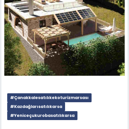
#Çanakkalesatılıkekoturizmarsası
#Kazdağlarısatılıkarsa
#Yeniceçukurobasatılıkarsa