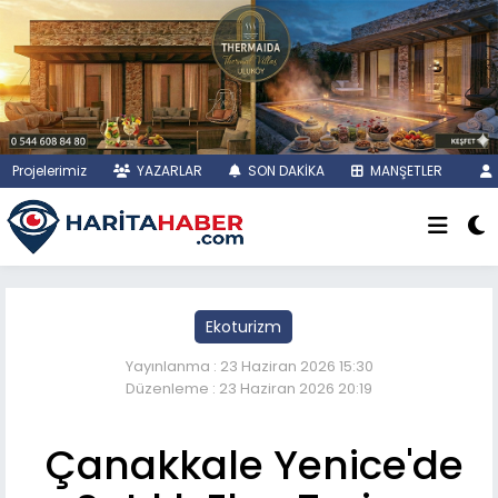
Projelerimiz
YAZARLAR
SON DAKİKA
MANŞETLER
Ekoturizm
Yayınlanma : 23 Haziran 2026 15:30
Düzenleme : 23 Haziran 2026 20:19
Çanakkale Yenice'de