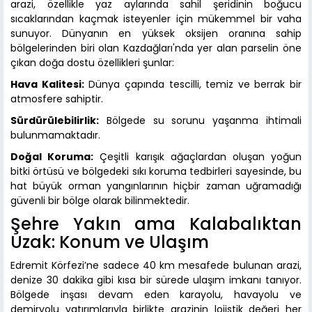
arazi, özellikle yaz aylarında sahil şeridinin boğucu
sıcaklarından kaçmak isteyenler için mükemmel bir vaha
sunuyor. Dünyanın en yüksek oksijen oranına sahip
bölgelerinden biri olan Kazdağları'nda yer alan parselin öne
çıkan doğa dostu özellikleri şunlar:
Hava Kalitesi:
Dünya çapında tescilli, temiz ve berrak bir
atmosfere sahiptir.
Sürdürülebilirlik:
Bölgede su sorunu yaşanma ihtimali
bulunmamaktadır.
Doğal Koruma:
Çeşitli karışık ağaçlardan oluşan yoğun
bitki örtüsü ve bölgedeki sıkı koruma tedbirleri sayesinde, bu
hat büyük orman yangınlarının hiçbir zaman uğramadığı
güvenli bir bölge olarak bilinmektedir.
Şehre Yakın ama Kalabalıktan
Uzak: Konum ve Ulaşım
Edremit Körfezi’ne sadece 40 km mesafede bulunan arazi,
denize 30 dakika gibi kısa bir sürede ulaşım imkanı tanıyor.
Bölgede inşası devam eden karayolu, havayolu ve
demiryolu yatırımlarıyla birlikte arazinin lojistik değeri her