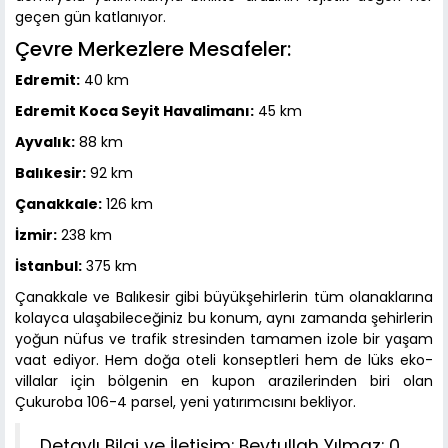
geçen gün katlanıyor.
Çevre Merkezlere Mesafeler:
Edremit:
40 km
Edremit Koca Seyit Havalimanı:
45 km
Ayvalık:
88 km
Balıkesir:
92 km
Çanakkale:
126 km
İzmir:
238 km
İstanbul:
375 km
Çanakkale ve Balıkesir gibi büyükşehirlerin tüm olanaklarına
kolayca ulaşabileceğiniz bu konum, aynı zamanda şehirlerin
yoğun nüfus ve trafik stresinden tamamen izole bir yaşam
vaat ediyor. Hem doğa oteli konseptleri hem de lüks eko-
villalar için bölgenin en kupon arazilerinden biri olan
Çukuroba 106-4 parsel, yeni yatırımcısını bekliyor.
Detaylı Bilgi ve İletişim: Beytullah Yılmaz: 0