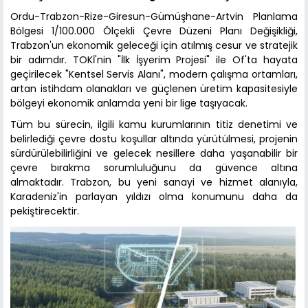
Ordu-Trabzon-Rize-Giresun-Gümüşhane-Artvin Planlama
Bölgesi 1/100.000 Ölçekli Çevre Düzeni Planı Değişikliği,
Trabzon'un ekonomik geleceği için atılmış cesur ve stratejik
bir adımdır. TOKİ'nin "İlk İşyerim Projesi" ile Of'ta hayata
geçirilecek "Kentsel Servis Alanı", modern çalışma ortamları,
artan istihdam olanakları ve güçlenen üretim kapasitesiyle
bölgeyi ekonomik anlamda yeni bir lige taşıyacak.
Tüm bu sürecin, ilgili kamu kurumlarının titiz denetimi ve
belirlediği çevre dostu koşullar altında yürütülmesi, projenin
sürdürülebilirliğini ve gelecek nesillere daha yaşanabilir bir
çevre bırakma sorumluluğunu da güvence altına
almaktadır. Trabzon, bu yeni sanayi ve hizmet alanıyla,
Karadeniz'in parlayan yıldızı olma konumunu daha da
pekiştirecektir.