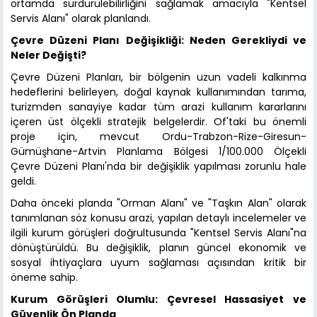
ortamda sürdürülebilirliğini sağlamak amacıyla "Kentsel
Servis Alanı" olarak planlandı.
Çevre Düzeni Planı Değişikliği: Neden Gerekliydi ve
Neler Değişti?
Çevre Düzeni Planları, bir bölgenin uzun vadeli kalkınma
hedeflerini belirleyen, doğal kaynak kullanımından tarıma,
turizmden sanayiye kadar tüm arazi kullanım kararlarını
içeren üst ölçekli stratejik belgelerdir. Of'taki bu önemli
proje için, mevcut Ordu-Trabzon-Rize-Giresun-
Gümüşhane-Artvin Planlama Bölgesi 1/100.000 Ölçekli
Çevre Düzeni Planı'nda bir değişiklik yapılması zorunlu hale
geldi.
Daha önceki planda "Orman Alanı" ve "Taşkın Alan" olarak
tanımlanan söz konusu arazi, yapılan detaylı incelemeler ve
ilgili kurum görüşleri doğrultusunda "Kentsel Servis Alanı"na
dönüştürüldü. Bu değişiklik, planın güncel ekonomik ve
sosyal ihtiyaçlara uyum sağlaması açısından kritik bir
öneme sahip.
Kurum Görüşleri Olumlu: Çevresel Hassasiyet ve
Güvenlik Ön Planda