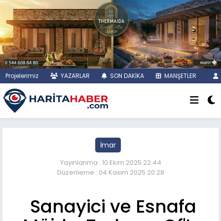
Projelerimiz
YAZARLAR
SON DAKİKA
MANŞETLER
İmar
Yayınlanma : 10 Ekim 2025 22:44
Düzenleme : 04 Kasım 2025 20:28
Sanayici ve Esnafa