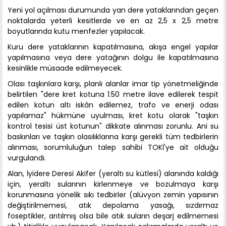
Yeni yol açılması durumunda yan dere yataklarından geçen
noktalarda yeterli kesitlerde ve en az 2,5 x 2,5 metre
boyutlarında kutu menfezler yapılacak.
Kuru dere yataklarının kapatılmasına, akışa engel yapılar
yapılmasına veya dere yatağının dolgu ile kapatılmasına
kesinlikle müsaade edilmeyecek.
Olası taşkınlara karşı, planlı alanlar imar tip yönetmeliğinde
belirtilen "dere kret kotuna 1.50 metre ilave edilerek tespit
edilen kotun altı iskân edilemez, trafo ve enerji odası
yapılamaz" hükmüne uyulması, kret kotu olarak "taşkın
kontrol tesisi üst kotunun" dikkate alınması zorunlu. Ani su
baskınları ve taşkın olasılıklarına karşı gerekli tüm tedbirlerin
alınması, sorumluluğun talep sahibi TOKİ'ye ait olduğu
vurgulandı.
Alan, İyidere Deresi Akifer (yeraltı su kütlesi) alanında kaldığı
için, yeraltı sularının kirlenmeye ve bozulmaya karşı
korunmasına yönelik sıkı tedbirler (alüvyon zemin yapısının
değiştirilmemesi, atık depolama yasağı, sızdırmaz
foseptikler, arıtılmış olsa bile atık suların deşarj edilmemesi