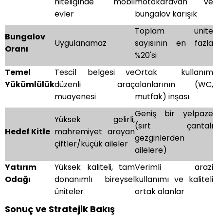
niteliğinde mobil
motokaravan ve
evler
bungalov karışık
Toplam ünite
Bungalov
Uygulanamaz
sayısının en fazla
Oranı
%20'si
Temel
Tescil belgesi ve
Ortak kullanım
Yükümlülük
düzenli araç
alanlarının (WC,
muayenesi
mutfak) inşası
Geniş bir yelpaze
Yüksek gelirli,
(sırt çantalı
Hedef Kitle
mahremiyet arayan
gezginlerden
çiftler/küçük aileler
ailelere)
Yatırım
Yüksek kaliteli, tam
Verimli arazi
Odağı
donanımlı bireysel
kullanımı ve kaliteli
üniteler
ortak alanlar
Sonuç ve Stratejik Bakış