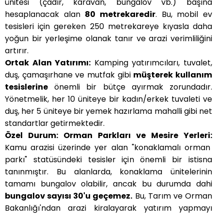
ünitesi (çadır, karavan, bungalov vb.) başına
hesaplanacak alan
80 metrekaredir
. Bu, mobil ev
tesisleri için gereken 250 metrekareye kıyasla daha
yoğun bir yerleşime olanak tanır ve arazi verimliliğini
artırır.
Ortak Alan Yatırımı:
Kamping yatırımcıları, tuvalet,
duş, çamaşırhane ve mutfak gibi
müşterek kullanım
tesislerine
önemli bir bütçe ayırmak zorundadır.
Yönetmelik, her 10 üniteye bir kadın/erkek tuvaleti ve
duş, her 5 üniteye bir yemek hazırlama mahalli gibi net
standartlar getirmektedir.
Özel Durum: Orman Parkları ve Mesire Yerleri:
Kamu arazisi üzerinde yer alan "konaklamalı orman
parkı" statüsündeki tesisler için önemli bir istisna
tanınmıştır. Bu alanlarda, konaklama ünitelerinin
tamamı bungalov olabilir, ancak bu durumda dahi
bungalov sayısı 30'u geçemez.
Bu, Tarım ve Orman
Bakanlığı'ndan arazi kiralayarak yatırım yapmayı