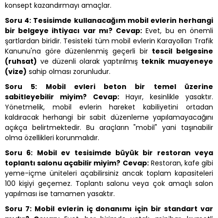
konsept kazandırmayı amaçlar.
Soru 4: Tesisimde kullanacağım mobil evlerin herhangi
bir belgeye ihtiyacı var mı?
Cevap:
Evet, bu en önemli
şartlardan biridir. Tesisteki tüm mobil evlerin Karayolları Trafik
Kanunu'na göre düzenlenmiş geçerli bir
tescil belgesine
(ruhsat)
ve düzenli olarak yaptırılmış
teknik muayeneye
(vize)
sahip olması zorunludur.
Soru 5: Mobil evleri beton bir temel üzerine
sabitleyebilir miyim?
Cevap:
Hayır, kesinlikle yasaktır.
Yönetmelik, mobil evlerin hareket kabiliyetini ortadan
kaldıracak herhangi bir sabit düzenleme yapılamayacağını
açıkça belirtmektedir. Bu araçların "mobil" yani taşınabilir
olma özellikleri korunmalıdır.
Soru 6: Mobil ev tesisimde büyük bir restoran veya
toplantı salonu açabilir miyim?
Cevap:
Restoran, kafe gibi
yeme-içme üniteleri açabilirsiniz ancak toplam kapasiteleri
100 kişiyi geçemez. Toplantı salonu veya çok amaçlı salon
yapılması ise tamamen yasaktır.
Soru 7: Mobil evlerin iç donanımı için bir standart var