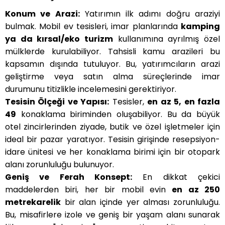
Konum ve Arazi:
Yatırımın ilk adımı doğru araziyi
bulmak. Mobil ev tesisleri, imar planlarında
kamping
ya da kırsal/eko turizm
kullanımına ayrılmış özel
mülklerde kurulabiliyor. Tahsisli kamu arazileri bu
kapsamın dışında tutuluyor. Bu, yatırımcıların arazi
geliştirme veya satın alma süreçlerinde imar
durumunu titizlikle incelemesini gerektiriyor.
Tesisin Ölçeği ve Yapısı:
Tesisler,
en az 5, en fazla
49
konaklama biriminden oluşabiliyor. Bu da büyük
otel zincirlerinden ziyade, butik ve özel işletmeler için
ideal bir pazar yaratıyor. Tesisin girişinde resepsiyon-
idare ünitesi ve her konaklama birimi için bir otopark
alanı zorunluluğu bulunuyor.
Geniş ve Ferah Konsept:
En dikkat çekici
maddelerden biri, her bir mobil evin
en az 250
metrekarelik
bir alan içinde yer alması zorunluluğu.
Bu, misafirlere izole ve geniş bir yaşam alanı sunarak