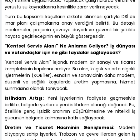
vb.) titizlikle uygulanacak. Yapılacak çalışmalarda yeraltı ve
yerüstü su kaynaklarına kesinlikle zarar verilmeyecek.
Tüm bu kapsamlı koşulların dikkate alınması şartıyla DSİ de
imar planı çalışmalarına onay verdiğini belirtti. Bu detaylı
incelemeler, projenin çevreye duyarlı ve güvenli bir şekilde
hayata geçirileceğinin en büyük göstergesidir.
"Kentsel Servis Alanı" Ne Anlama Geliyor? İş dünyası
ve vatandaşlar için ne gibi faydalar sağlayacak?
"Kentsel Servis Alanı" lejandı, modern bir sanayi ve ticaret
kompleksinin kapılarını aralıyor. Bu alan, küçük ve orta ölçekli
işletmelerin (KOBİ'ler), esnafın ve sanayicinin daha modern,
düzenli ve sağlıklı koşullarda üretim yapmasına, hizmet
sunmasına olanak tanıyacak.
İstihdam Artışı:
Yeni işyerlerinin faaliyete geçmesiyle
birlikte, bölgede yüzlerce yeni istihdam olanağı doğacak. Bu,
özellikle genç işsizlik oranının düşürülmesine ve nitelikli iş
gücünün bölgede kalmasına katkı sağlayacak.
Üretim ve Ticaret Hacminin Genişlemesi:
Modern
altyapıya sahip işyerleri, Trabzon ve çevre illerden gelen iş