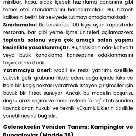
minibar, kasa, sıcak içecek hazırlama donanımı gibi
temel otel standartlarını barındırmalıdır. Bu, hizmet
kalitesini belirli bir seviyede tutmayı amaçlamaktadır.
Sınırlamalar:
Bu tesislerde 100 kişiyi aşan kapasitede
restoran, bar gibi yeme-içme üniteleri açılamazken;
toplantı salonu veya çok amaçlı salon yapımı
kesinlikle yasaklanmıştır.
Bu, tesislerin oda-kahvaltı
veya butik konaklama konseptine odaklanmasını
teşvik etmektedir.
Yatırımcıya Öneri:
Mobil ev tesisi yatırımı, özellikle
yüksek gelir grubuna hitap eden, doğa içinde lüks ve
izole bir kaçış noktası yaratmak isteyen girişimciler için
büyük bir fırsat sunuyor. Ancak bu modelin başarısı,
doğru arazi seçimi ve mobil evlerin "araç" statüsünden
kaynaklanan hukuki ve teknik yükümlülüklerin titizlikle
yönetilmesine bağlıdır.
Gelenekselin Yeniden Tanımı: Kampingler ve
Bungalovlar (Madde 36)