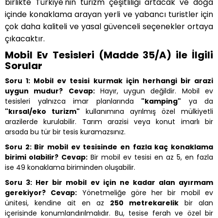
birlikte Türkiye'nin turizm çeşitliliği artacak ve doğa
içinde konaklama arayan yerli ve yabancı turistler için
çok daha kaliteli ve yasal güvenceli seçenekler ortaya
çıkacaktır.
Mobil Ev Tesisleri (Madde 35/A) ile İlgili
Sorular
Soru 1: Mobil ev tesisi kurmak için herhangi bir arazi
uygun mudur?
Cevap:
Hayır, uygun değildir. Mobil ev
tesisleri yalnızca imar planlarında
"kamping"
ya da
"kırsal/eko turizm"
kullanımına ayrılmış özel mülkiyetli
arazilerde kurulabilir. Tarım arazisi veya konut imarlı bir
arsada bu tür bir tesis kuramazsınız.
Soru 2: Bir mobil ev tesisinde en fazla kaç konaklama
birimi olabilir?
Cevap:
Bir mobil ev tesisi en az 5, en fazla
ise 49 konaklama biriminden oluşabilir.
Soru 3: Her bir mobil ev için ne kadar alan ayırmam
gerekiyor?
Cevap:
Yönetmeliğe göre her bir mobil ev
ünitesi, kendine ait en az
250 metrekarelik
bir alan
içerisinde konumlandırılmalıdır. Bu, tesise ferah ve özel bir