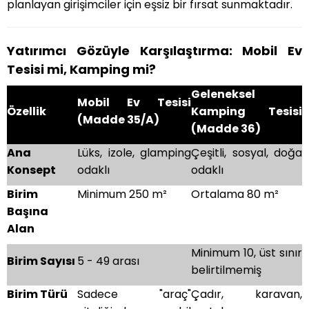
planlayan girişimciler için eşsiz bir fırsat sunmaktadır.
Yatırımcı Gözüyle Karşılaştırma: Mobil Ev
Tesisi mi, Kamping mi?
Geleneksel
Mobil Ev Tesisi
Özellik
Kamping Tesisi
(Madde 35/A)
(Madde 36)
Ana
Lüks, izole, glamping
Çeşitli, sosyal, doğa
Konsept
odaklı
odaklı
Birim
Minimum 250 m²
Ortalama 80 m²
Başına
Alan
Minimum 10, üst sınır
Birim Sayısı
5 - 49 arası
belirtilmemiş
Birim Türü
Sadece "araç"
Çadır, karavan,