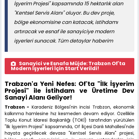
İşyerim Projesi" kapsamında 15 hektarlık alan
"Kentsel Servis Alanı" oluyor. Bu dev proje,
bölge ekonomisine can katacak, istihdamı
artıracak ve esnaf ile sanayiciye modern
işyerleri sunacak. Tüm detaylar haberim
Sanayici ve Esnafa Müjde: Trabzon Of'ta
Modern İşyerleri İçin Start Verildi!
Trabzon'a Yeni Nefes: Of'ta "İlk İşyerim
Projesi" ile İstihdam ve Üretime Dev
Sanayi Alanı Geliyor!
Trabzon -
Karadeniz Bölgesi'nin incisi Trabzon, ekonomik
kalkınma hamlesine hız kesmeden devam ediyor. Özellikle
Toplu Konut İdaresi Başkanlığı (TOKİ) tarafından yürütülen
"İlk İşyerim Projesi" kapsamında, Of İlçesi Darılı Mahallesi'nde
hayata geçirilecek devasa "Kentsel Servis Alanı" projesi,