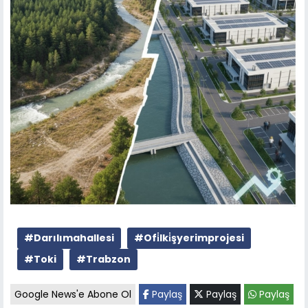
#Darılımahallesi
#Ofi̇lki̇şyerimprojesi
#Toki
#Trabzon
Google News'e Abone Ol
Paylaş
Paylaş
Paylaş