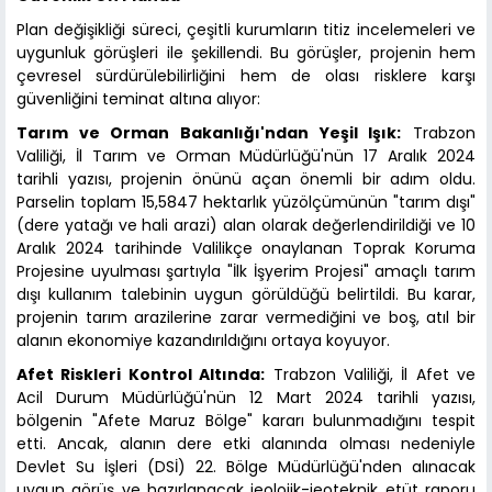
Plan değişikliği süreci, çeşitli kurumların titiz incelemeleri ve
uygunluk görüşleri ile şekillendi. Bu görüşler, projenin hem
çevresel sürdürülebilirliğini hem de olası risklere karşı
güvenliğini teminat altına alıyor:
Tarım ve Orman Bakanlığı'ndan Yeşil Işık:
Trabzon
Valiliği, İl Tarım ve Orman Müdürlüğü'nün 17 Aralık 2024
tarihli yazısı, projenin önünü açan önemli bir adım oldu.
Parselin toplam 15,5847 hektarlık yüzölçümünün "tarım dışı"
(dere yatağı ve hali arazi) alan olarak değerlendirildiği ve 10
Aralık 2024 tarihinde Valilikçe onaylanan Toprak Koruma
Projesine uyulması şartıyla "İlk İşyerim Projesi" amaçlı tarım
dışı kullanım talebinin uygun görüldüğü belirtildi. Bu karar,
projenin tarım arazilerine zarar vermediğini ve boş, atıl bir
alanın ekonomiye kazandırıldığını ortaya koyuyor.
Afet Riskleri Kontrol Altında:
Trabzon Valiliği, İl Afet ve
Acil Durum Müdürlüğü'nün 12 Mart 2024 tarihli yazısı,
bölgenin "Afete Maruz Bölge" kararı bulunmadığını tespit
etti. Ancak, alanın dere etki alanında olması nedeniyle
Devlet Su İşleri (DSİ) 22. Bölge Müdürlüğü'nden alınacak
uygun görüş ve hazırlanacak jeolojik-jeoteknik etüt raporu