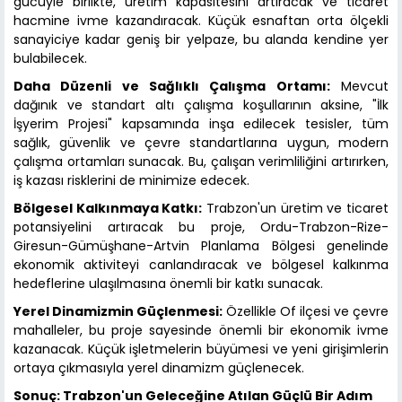
gücüyle birlikte, üretim kapasitesini artıracak ve ticaret
hacmine ivme kazandıracak. Küçük esnaftan orta ölçekli
sanayiciye kadar geniş bir yelpaze, bu alanda kendine yer
bulabilecek.
Daha Düzenli ve Sağlıklı Çalışma Ortamı:
Mevcut
dağınık ve standart altı çalışma koşullarının aksine, "İlk
İşyerim Projesi" kapsamında inşa edilecek tesisler, tüm
sağlık, güvenlik ve çevre standartlarına uygun, modern
çalışma ortamları sunacak. Bu, çalışan verimliliğini artırırken,
iş kazası risklerini de minimize edecek.
Bölgesel Kalkınmaya Katkı:
Trabzon'un üretim ve ticaret
potansiyelini artıracak bu proje, Ordu-Trabzon-Rize-
Giresun-Gümüşhane-Artvin Planlama Bölgesi genelinde
ekonomik aktiviteyi canlandıracak ve bölgesel kalkınma
hedeflerine ulaşılmasına önemli bir katkı sunacak.
Yerel Dinamizmin Güçlenmesi:
Özellikle Of ilçesi ve çevre
mahalleler, bu proje sayesinde önemli bir ekonomik ivme
kazanacak. Küçük işletmelerin büyümesi ve yeni girişimlerin
ortaya çıkmasıyla yerel dinamizm güçlenecek.
Sonuç: Trabzon'un Geleceğine Atılan Güçlü Bir Adım