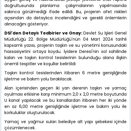
doğrultusunda planlama çalışmalarının yapılmasında
sakınca görülmediği ifade edildi. Bu, projenin afet riskleri
açısından da detaylıca incelendiğini ve gerekli önlemlerin
alınacağını gösteriyor.
DSİ'den Detaylı Tedbirler ve Onay:
Devlet Su İşleri Genel
Müdürlüğü 22. Bölge Müdürlüğü'nün 04 Mart 2024 tarihli
kapsamlı yazısı, projenin taşkın ve su yönetimi konusundaki
hassasiyetini ortaya koydu. İyidere Deresi'nin sol sahilinde
kalan ve taşkın kontrol tesislerinin bulunduğu alana ilişkin
önemli tespitler ve koşullar belirtildi:
Taşkın kontrol tesislerinden itibaren 6 metre genişliğinde
işletme ve bakım yolu bırakılacak.
Alan içerisinden geçen iki yan derenin taşkın ve yamaç
oyulması etkisine karşı minimum 2,0 x 2,0 metre boyutunda
U kanal yapılacak ve bu kanallardan itibaren her iki yönde
en az 6,00 metre genişliğinde işletme ve bakım yolu ile
korkuluklar oluşturulacak.
Yamaç ve yağmur suları belediye alt yapı şebekesi içinde
çözümlenecek.