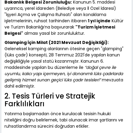
Bakanlık Belgesi Zorunluluğu:
Kanunun 5. maddesi
uyarınca, yerel idareden (Belediye veya İl Özel İdaresi)
"İşyeri Açma ve Çalışma Ruhsatı" alan konaklama
işletmelerinin, ruhsat tarihinden itibaren
1 yıl içinde
Kültür
ve Turizm Bakanlığı’na başvurarak
"Turizm İşletmesi
Belgesi"
alması yasal bir zorunluluktur.
Glamping İçin Milat (2021 Mevzuat Değişikliği):
Geleneksel kamping alanlarının ötesine geçen "glamping"
(lüks çadır) konsepti, 28 Temmuz 2021'de yapılan kanun
değişikliğiyle yasal statü kazanmıştır. Kanunun 6.
maddesinde yapılan bu düzenleme ile
“doğal çevre ile
uyumlu, kalıcı yapı içermeyen, iyi donanımlı lüks çadırlarda
gelişmiş hizmet sunan geçici lüks çadır tesisleri”
mevzuata
dahil edilmiştir.
2. Tesis Türleri ve Stratejik
Farklılıkları
Yatırıma başlamadan önce kurulacak tesisin hukuki
niteliğini doğru belirlemek, tabi olunacak imar şartlarını ve
ruhsatlandırma sürecini doğrudan etkiler.