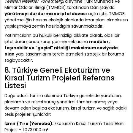
Tesisleri Nitelikler Yönetmeliği
aleyhine Türk Mühendis ve
Mimar Odaları Birliği (TMMOB) tarafından Danıştay’da
yürütmeyi durdurma ve iptal davası
açılmıştır. TMMOB,
yönetmeliğin hassas ekolojik alanlarda imar planı olmaksızın
yapılaşmaya zemin hazırladığını savunmaktadır.
Yatırımcıların bu hukuki belirsizliği dikkate alarak, olası bir
iptal durumunda zarar görmemek adına
modüler,
taşınabilir ve "geçici" niteliği maksimum seviyede
olan
yapı tasarımlarını tercih etmeleri stratejik bir koruma
sağlayacaktır.
8. Türkiye Geneli Ekoturizm ve
Kırsal Turizm Projeleri Referans
Listesi
Doğa odaklı turizm alanında Türkiye genelinde yürütülen,
planlama ve resmi süreç yönetimi tamamlanmış veya
devam eden başlıca ekoturizm, kırsal turizm ve sağlık odaklı
tesis projeleri şunlardır:
İzmir / Tire (Yenioba):
Ekoturizm Kırsal Turizm Tesis Alanı
Projesi – 1.073.000 m²