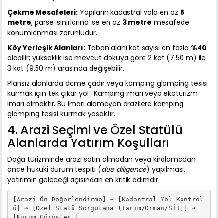
Çekme Mesafeleri:
Yapıların kadastral yola en az
5
metre
, parsel sınırlarına ise en az
3 metre
mesafede
konumlanması zorunludur.
Köy Yerleşik Alanları:
Taban alanı kat sayısı en fazla
%40
olabilir; yükseklik ise mevcut dokuya göre 2 kat (7.50 m) ile
3 kat (9.50 m) arasında değişebilir.
Plansız alanlarda dome çadır veya kamping glamping tesisi
kurmak için tek çıkar yol ; Kamping imarı veya ekoturizm
imarı almaktır. Bu imarı alamayan arazilere kamping
glamping tesisi kurmak yasaktır.
4. Arazi Seçimi ve Özel Statülü
Alanlarda Yatırım Koşulları
Doğa turizminde arazi satın almadan veya kiralamadan
önce hukuki durum tespiti (
due diligence
) yapılması,
yatırımın geleceği açısından en kritik adımdır.
[Arazi Ön Değerlendirme] ➔ [Kadastral Yol Kontrol
ü] ➔ [Özel Statü Sorgulama (Tarım/Orman/SİT)] ➔ 