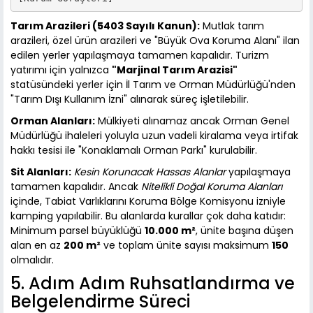
Tarım Arazileri (5403 Sayılı Kanun):
Mutlak tarım
arazileri, özel ürün arazileri ve "Büyük Ova Koruma Alanı" ilan
edilen yerler yapılaşmaya tamamen kapalıdır. Turizm
yatırımı için yalnızca
"Marjinal Tarım Arazisi"
statüsündeki yerler için İl Tarım ve Orman Müdürlüğü'nden
"Tarım Dışı Kullanım İzni" alınarak süreç işletilebilir.
Orman Alanları:
Mülkiyeti alınamaz ancak Orman Genel
Müdürlüğü ihaleleri yoluyla uzun vadeli kiralama veya irtifak
hakkı tesisi ile "Konaklamalı Orman Parkı" kurulabilir.
Sit Alanları:
Kesin Korunacak Hassas Alanlar
yapılaşmaya
tamamen kapalıdır. Ancak
Nitelikli Doğal Koruma Alanları
içinde, Tabiat Varlıklarını Koruma Bölge Komisyonu izniyle
kamping yapılabilir. Bu alanlarda kurallar çok daha katıdır:
Minimum parsel büyüklüğü
10.000 m²
, ünite başına düşen
alan en az
200 m²
ve toplam ünite sayısı maksimum
150
olmalıdır.
5. Adım Adım Ruhsatlandırma ve
Belgelendirme Süreci