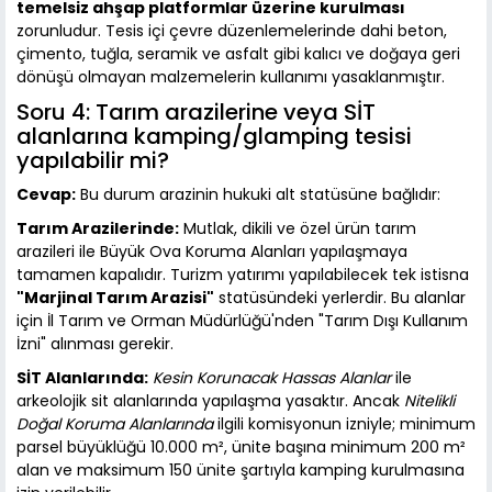
temelsiz ahşap platformlar üzerine kurulması
zorunludur. Tesis içi çevre düzenlemelerinde dahi beton,
çimento, tuğla, seramik ve asfalt gibi kalıcı ve doğaya geri
dönüşü olmayan malzemelerin kullanımı yasaklanmıştır.
Soru 4: Tarım arazilerine veya SİT
alanlarına kamping/glamping tesisi
yapılabilir mi?
Cevap:
Bu durum arazinin hukuki alt statüsüne bağlıdır:
Tarım Arazilerinde:
Mutlak, dikili ve özel ürün tarım
arazileri ile Büyük Ova Koruma Alanları yapılaşmaya
tamamen kapalıdır. Turizm yatırımı yapılabilecek tek istisna
"Marjinal Tarım Arazisi"
statüsündeki yerlerdir. Bu alanlar
için İl Tarım ve Orman Müdürlüğü'nden "Tarım Dışı Kullanım
İzni" alınması gerekir.
SİT Alanlarında:
Kesin Korunacak Hassas Alanlar
ile
arkeolojik sit alanlarında yapılaşma yasaktır. Ancak
Nitelikli
Doğal Koruma Alanlarında
ilgili komisyonun izniyle; minimum
parsel büyüklüğü 10.000 m², ünite başına minimum 200 m²
alan ve maksimum 150 ünite şartıyla kamping kurulmasına