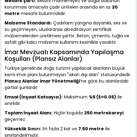
Mesafe Şartı:
Misafir mahremiyeti ve doğal dokunun
korunması amacıyla çadır üniteleri arasında en az
20
metre
mesafe bulunmalıdır.
Malzeme Standardı:
Çadırların yangına dayanıklı, ses ve
su geçirmeyen, uluslararası akreditasyon sertifikalı
malzemelerden üretilmesi şarttır. Beton, çimento, tuğla ve
asfalt gibi kalıcı malzeme kullanımı kesinlikle yasaktır.
İmar Mevzuatı Kapsamında Yapılaşma
Koşulları (Plansız Alanlar)
Türkiye genelinde doğa turizmi yapılacak alanların büyük
kısmı imar planı bulunmayan "iskan dışı alan" statüsündedir.
Plansız Alanlar İmar Yönetmeliği
’ne göre bu alanlardaki
şartlar şunlardır:
Emsal (İnşaat Katsayısı):
Maksimum
%5 (E=0.05)
ile
sınırlıdır.
Toplam İnşaat Alanı:
Hiçbir koşulda
250 metrekareyi
geçemez.
Yükseklik Sınırı:
En fazla 2 kat ve
7.50 metre
ile
sınırlandırılmıştır.