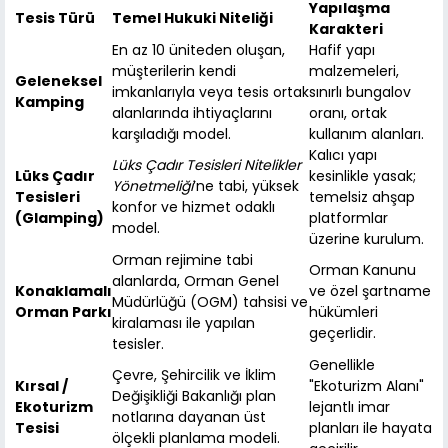
Yapılaşma
Tesis Türü
Temel Hukuki Niteliği
Karakteri
En az 10 üniteden oluşan,
Hafif yapı
müşterilerin kendi
malzemeleri,
Geleneksel
imkanlarıyla veya tesis ortak
sınırlı bungalov
Kamping
alanlarında ihtiyaçlarını
oranı, ortak
karşıladığı model.
kullanım alanları.
Kalıcı yapı
Lüks Çadır Tesisleri Nitelikler
Lüks Çadır
kesinlikle yasak;
Yönetmeliği
’ne tabi, yüksek
Tesisleri
temelsiz ahşap
konfor ve hizmet odaklı
(Glamping)
platformlar
model.
üzerine kurulum.
Orman rejimine tabi
Orman Kanunu
alanlarda, Orman Genel
Konaklamalı
ve özel şartname
Müdürlüğü (OGM) tahsisi ve
Orman Parkı
hükümleri
kiralaması ile yapılan
geçerlidir.
tesisler.
Genellikle
Çevre, Şehircilik ve İklim
Kırsal /
"Ekoturizm Alanı"
Değişikliği Bakanlığı plan
Ekoturizm
lejantlı imar
notlarına dayanan üst
Tesisi
planları ile hayata
ölçekli planlama modeli.