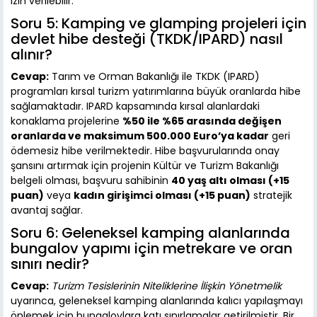
izin verilebilir.
Soru 5: Kamping ve glamping projeleri için
devlet hibe desteği (TKDK/IPARD) nasıl
alınır?
Cevap:
Tarım ve Orman Bakanlığı ile TKDK (IPARD)
programları kırsal turizm yatırımlarına büyük oranlarda hibe
sağlamaktadır. IPARD kapsamında kırsal alanlardaki
konaklama projelerine
%50 ile %65 arasında değişen
oranlarda ve maksimum 500.000 Euro’ya kadar
geri
ödemesiz hibe verilmektedir. Hibe başvurularında onay
şansını artırmak için projenin Kültür ve Turizm Bakanlığı
belgeli olması, başvuru sahibinin
40 yaş altı olması (+15
puan)
veya
kadın girişimci olması (+15 puan)
stratejik
avantaj sağlar.
Soru 6: Geleneksel kamping alanlarında
bungalov yapımı için metrekare ve oran
sınırı nedir?
Cevap:
Turizm Tesislerinin Niteliklerine İlişkin Yönetmelik
uyarınca, geleneksel kamping alanlarında kalıcı yapılaşmayı
önlemek için bungalovlara katı sınırlamalar getirilmiştir. Bir