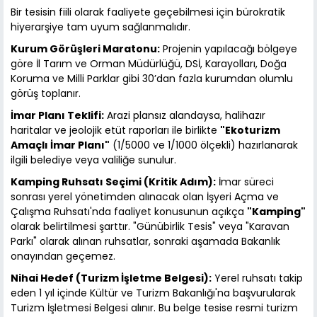
Bir tesisin fiili olarak faaliyete geçebilmesi için bürokratik
hiyerarşiye tam uyum sağlanmalıdır.
Kurum Görüşleri Maratonu:
Projenin yapılacağı bölgeye
göre İl Tarım ve Orman Müdürlüğü, DSİ, Karayolları, Doğa
Koruma ve Milli Parklar gibi 30’dan fazla kurumdan olumlu
görüş toplanır.
İmar Planı Teklifi:
Arazi plansız alandaysa, halihazır
haritalar ve jeolojik etüt raporları ile birlikte
"Ekoturizm
Amaçlı İmar Planı"
(1/5000 ve 1/1000 ölçekli) hazırlanarak
ilgili belediye veya valiliğe sunulur.
Kamping Ruhsatı Seçimi (Kritik Adım):
İmar süreci
sonrası yerel yönetimden alınacak olan İşyeri Açma ve
Çalışma Ruhsatı'nda faaliyet konusunun açıkça
"Kamping"
olarak belirtilmesi şarttır. "Günübirlik Tesis" veya "Karavan
Parkı" olarak alınan ruhsatlar, sonraki aşamada Bakanlık
onayından geçemez.
Nihai Hedef (Turizm İşletme Belgesi):
Yerel ruhsatı takip
eden 1 yıl içinde Kültür ve Turizm Bakanlığı'na başvurularak
Turizm İşletmesi Belgesi alınır. Bu belge tesise resmi turizm