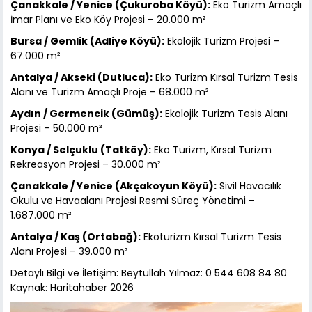
Çanakkale / Yenice (Çukuroba Köyü):
Eko Turizm Amaçlı
İmar Planı ve Eko Köy Projesi – 20.000 m²
Bursa / Gemlik (Adliye Köyü):
Ekolojik Turizm Projesi –
67.000 m²
Antalya / Akseki (Dutluca):
Eko Turizm Kırsal Turizm Tesis
Alanı ve Turizm Amaçlı Proje – 68.000 m²
Aydın / Germencik (Gümüş):
Ekolojik Turizm Tesis Alanı
Projesi – 50.000 m²
Konya / Selçuklu (Tatköy):
Eko Turizm, Kırsal Turizm
Rekreasyon Projesi – 30.000 m²
Çanakkale / Yenice (Akçakoyun Köyü):
Sivil Havacılık
Okulu ve Havaalanı Projesi Resmi Süreç Yönetimi –
1.687.000 m²
Antalya / Kaş (Ortabağ):
Ekoturizm Kırsal Turizm Tesis
Alanı Projesi – 39.000 m²
Detaylı Bilgi ve İletişim: Beytullah Yılmaz: 0 544 608 84 80
Kaynak: Haritahaber 2026