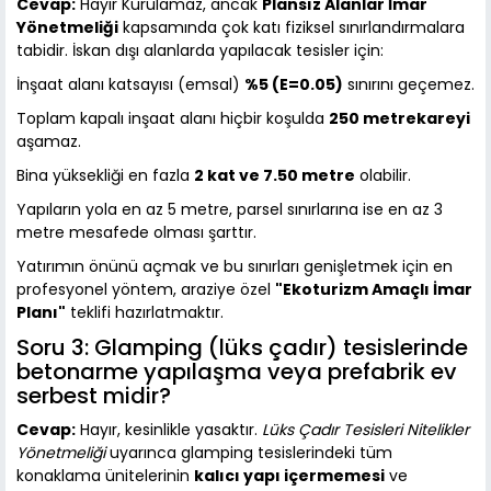
Cevap:
Hayır Kurulamaz, ancak
Plansız Alanlar İmar
Yönetmeliği
kapsamında çok katı fiziksel sınırlandırmalara
tabidir. İskan dışı alanlarda yapılacak tesisler için:
İnşaat alanı katsayısı (emsal)
%5 (E=0.05)
sınırını geçemez.
Toplam kapalı inşaat alanı hiçbir koşulda
250 metrekareyi
aşamaz.
Bina yüksekliği en fazla
2 kat ve 7.50 metre
olabilir.
Yapıların yola en az 5 metre, parsel sınırlarına ise en az 3
metre mesafede olması şarttır.
Yatırımın önünü açmak ve bu sınırları genişletmek için en
profesyonel yöntem, araziye özel
"Ekoturizm Amaçlı İmar
Planı"
teklifi hazırlatmaktır.
Soru 3: Glamping (lüks çadır) tesislerinde
betonarme yapılaşma veya prefabrik ev
serbest midir?
Cevap:
Hayır, kesinlikle yasaktır.
Lüks Çadır Tesisleri Nitelikler
Yönetmeliği
uyarınca glamping tesislerindeki tüm
konaklama ünitelerinin
kalıcı yapı içermemesi
ve