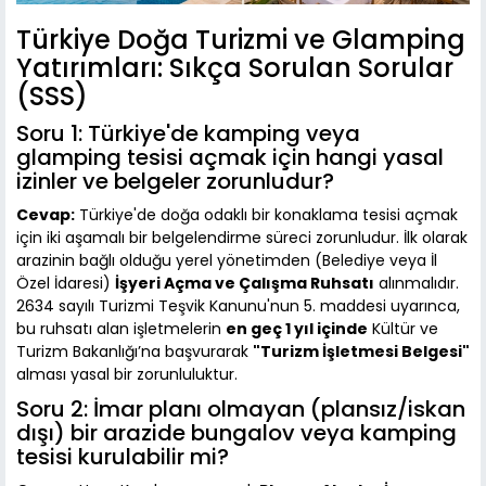
Türkiye Doğa Turizmi ve Glamping
Yatırımları: Sıkça Sorulan Sorular
(SSS)
Soru 1: Türkiye'de kamping veya
glamping tesisi açmak için hangi yasal
izinler ve belgeler zorunludur?
Cevap:
Türkiye'de doğa odaklı bir konaklama tesisi açmak
için iki aşamalı bir belgelendirme süreci zorunludur. İlk olarak
arazinin bağlı olduğu yerel yönetimden (Belediye veya İl
Özel İdaresi)
İşyeri Açma ve Çalışma Ruhsatı
alınmalıdır.
2634 sayılı Turizmi Teşvik Kanunu'nun 5. maddesi uyarınca,
bu ruhsatı alan işletmelerin
en geç 1 yıl içinde
Kültür ve
Turizm Bakanlığı’na başvurarak
"Turizm İşletmesi Belgesi"
alması yasal bir zorunluluktur.
Soru 2: İmar planı olmayan (plansız/iskan
dışı) bir arazide bungalov veya kamping
tesisi kurulabilir mi?