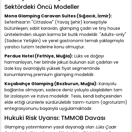
Sektördeki Öncü Modeller
Mona Glamping Caravan Suites (Sığacık, İzmir):
Seferihisar’ın "Cittaslow" (Yavaş Şehir) konseptiyle
bütünleşen; sabit karavan, glamping çadırı ve tiny house
ünitelerinden oluşan karma bir butik modeldir. "Adults-only"
(Sadece Yetişkin) ve yerel gastronomi temalı yaklaşımıyla
yaratıcı turizm tezlerine konu olmuştur.
Perdue Hotel (Fethiye, Muğla):
Lüks ve doğayı
harmanlayan, her birinde jakuzi bulunan süit çadırları ve
izole koy avantajıyla yüksek fiyat segmentinde
konumlanmış premium glamping modelidir.
Koçabahçe Glamping (Bozburun, Muğla):
Karayolu
bağlantısı olmayan, sadece deniz yoluyla ulaşılabilen tam
bir izolasyon ve inziva modelidir. Tesis, kendi bahçesinden
elde ettiği ürünlerle sürdürülebilir tarım-turizm (agroturizm)
entegrasyonunu başarıyla uygulamaktadır.
Hukuki Risk Uyarısı: TMMOB Davası
Glamping yatırımlarının yasal dayanağı olan
Lüks Çadır