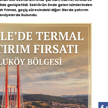
ilde genişletildi. Sektörün önde gelen isimlerinden
 Yılmaz, geçiş sürecindeki diğer illerde yatırım
avsiyelerde bulundu.
F