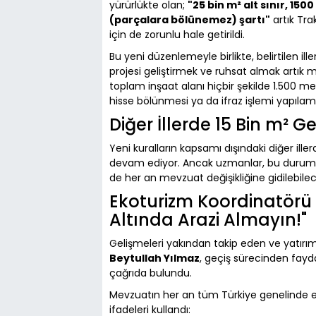
yürürlükte olan;
"25 bin m² alt sınır, 150
(parçalara bölünemez) şartı"
artık Tra
için de zorunlu hale getirildi.
Bu yeni düzenlemeyle birlikte, belirtilen i
projesi geliştirmek ve ruhsat almak artık
toplam inşaat alanı hiçbir şekilde 1.500
hisse bölünmesi ya da ifraz işlemi yapıla
Diğer İllerde 15 Bin m² 
Yeni kuralların kapsamı dışındaki diğer iller
devam ediyor. Ancak uzmanlar, bu durumun g
de her an mevzuat değişikliğine gidilebilece
Ekoturizm Koordinatörü 
Altında Arazi Almayın!"
Gelişmeleri yakından takip eden ve yatırı
Beytullah Yılmaz
, geçiş sürecinden fayda
çağrıda bulundu.
Mevzuatın her an tüm Türkiye genelinde eş
ifadeleri kullandı: