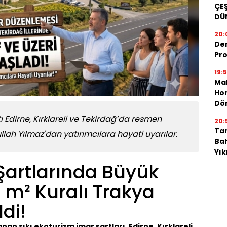
ÇEŞ
DÜ
20:
De
Pro
19:
Mah
Hon
Dö
ı Edirne, Kırklareli ve Tekirdağ’da resmen
20:
Tar
llah Yılmaz'dan yatırımcılara hayati uyarılar.
Bah
Yı
Şartlarında Büyük
n m² Kuralı Trakya
di!
nan sıkı ekoturizm imar şartları, Edirne, Kırklareli