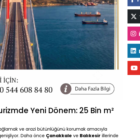
urizmde Yeni Dönem: 25 Bin m²
ği sağlamak ve arazi bütünlüğünü korumak amacıyla
genişliyor. Daha önce
Çanakkale
ve
Balıkesir
illerinde