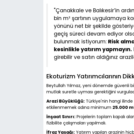
"Çanakkale ve Balıkesir’in ardı
bin m² şartının uygulamaya kon
yönünü net bir şekilde gösteriyor
geçiş süreci devam ediyor olsa 
bulunmak istiyorum:
Risk alma
kesinlikle yatırım yapmayın.
girebilir ve satın aldığınız arazil
Ekoturizm Yatırımcılarının Di
Beytullah Yılmaz, yeni dönemde güvenli bir
mutlak suretle uyması gerektiğini vurgulad
Arazi Büyüklüğü:
Türkiye'nin hangi ilinde
etkilenmemek adına minimum
25.000 m²
İnşaat Sınırı:
Projelerin toplam kapalı ala
fizibilite çalışmaları yapılmalı.
İfraz Yasağı:
Yatırım yapılan arazinin hiçb