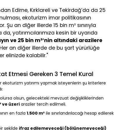
ndan Edirne, Kırklareli ve Tekirdağ’da da 25
ulması, ekoturizm imar politikasının
. Şu an diğer illerde 15 bin m² sınırıyla
da, yatırımcılarımıza kesin bir uyarıda
yın ve 25 bin m²’nin altındaki arazilere
Her an diğer illerde de bu şart yürürlüğe
er elinizde kalabilir."
kkat Etmesi Gereken 3 Temel Kural
 ekoturizm yatırımı yapmak isteyenlerin şu kriterlere
ı:
 olursa olsun, gelecekteki mevzuat değişikliklerinden
 ve üzeri
araziler tercih edilmeli.
nının en fazla
1.500 m²
ile sınırlandırılacağı hesap edilerek
ir şekilde
ifraz edilemeyeceği (bölünemeyeceği)