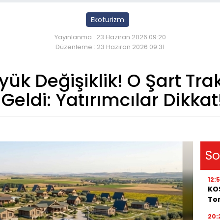
Ekoturizm
Yayınlanma : 23 Haziran 2026 09:20
Düzenleme : 23 Haziran 2026 09:31
ük Değişiklik! O Şart Tr
Geldi: Yatırımcılar Dikkat
So
12:
KOS
Ton
20: