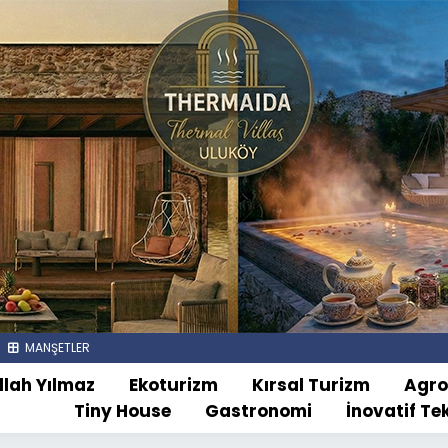
MANŞETLER
llah Yılmaz
Ekoturizm
Kırsal Turizm
Agr
Tiny House
Gastronomi
İnovatif Te