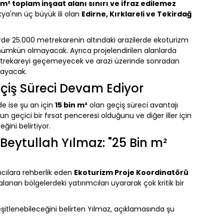
0 m² toplam inşaat alanı sınırı ve ifraz edilemez
kya'nın üç büyük ili olan
Edirne, Kırklareli ve Tekirdağ
llerde 25.000 metrekarenin altındaki arazilerde ekoturizm
 mümkün olmayacak. Ayrıca projelendirilen alanlarda
 metrekareyi geçemeyecek ve arazi üzerinde sonradan
mayacak.
Geçiş Süreci Devam Ediyor
de ise şu an için
15 bin m²
olan geçiş süreci avantajı
eçici bir fırsat penceresi olduğunu ve diğer iller için
ğini belirtiyor.
Beytullah Yılmaz: "25 Bin m²
mcılara rehberlik eden
Ekoturizm Proje Koordinatörü
lanan bölgelerdeki yatırımcıları uyararak çok kritik bir
itlenebileceğini belirten Yılmaz, açıklamasında şu