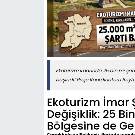
Ekoturizm imarında 25 bin m² şart
başladı! Proje Koordinatörü Beytu
Ekoturizm İmar 
Değişiklik: 25 Bi
Bölgesine de Gel
Çanakkale ve Balıkesir illerinde uygula