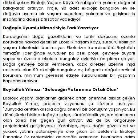
dikkat çeken Ekolojik Yaşam Köyü, Karabiga'nın yatırım değerini
katlayarak artırıyor. Proje, 90 adet ekolojik bungalov ev ile
doğayla uyumlu bir yaşam sunarken, yatırımcı ve girişimci iş
insanlarına da eşsiz fırsatlar vadediyor.
Doğayla Uyumlu Mimarisiyle Fark Yaratıyor
Karabiga'nın doğal güzelliklerini ve tarihi dokusunu özenle
koruyarak hayata geçirilen Ekolojik Yaşam Köyü, sürdürülebilir bir
yaşam felsefesini benimsiyor. Ekoturizm koordinatörü Beytullah
Yılmaz'ın liderliğinde yürütülen bu özel proje, çevreye duyarlı
yapısı ve özellikle ekolojik bungalov evleriyle ön plana çıkıyor.
Doğal çevreye zarar vermeden, kazık direkler üzerine inşa
edilecek olan 90 ekolojik bungalov ev, bölgenin doğal zeminini
korurken, minimum çevresel etkiyle sürdürülebilir bir yaşamın
kapılarını aralıyor.
Beytullah Yılmaz: "Geleceğin Yatırımına Ortak Olun"
Ekolojik yaşam alanlarının giderek artan önemine dikkat çeken
Beytullah Yılmaz, projenin vizyonunu şu sözlerle açıklıyor:
"Dünyada kentten kırsala doğru önemli bir dönüşüm yaşanıyor. Bu
dönüşümle birlikte doğayla iç içe, sürdürülebilir yaşam alanlarına
olan talep her geçen gün artıyor. Biz de bu öngörüyle
projelerimizi geliştiriyoruz. Karabiga, eşsiz doğal güzellikleri ve
yüksek yatırım potansiyeliyle öne çıkan bir beldemiz. Ekolojik
Bungalov Ev projemizle, geleceğin yatırımına bugünden adım