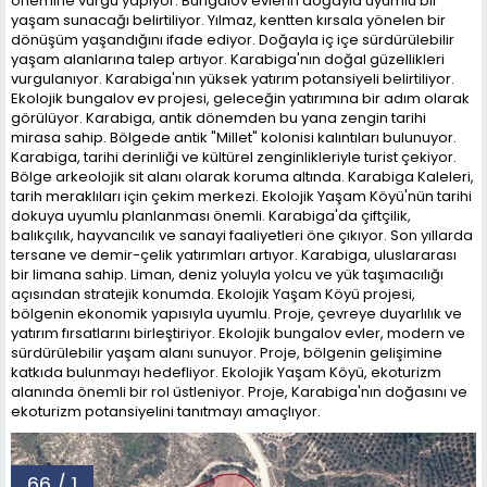
önemine vurgu yapıyor. Bungalov evlerin doğayla uyumlu bir
yaşam sunacağı belirtiliyor. Yılmaz, kentten kırsala yönelen bir
dönüşüm yaşandığını ifade ediyor. Doğayla iç içe sürdürülebilir
yaşam alanlarına talep artıyor. Karabiga'nın doğal güzellikleri
vurgulanıyor. Karabiga'nın yüksek yatırım potansiyeli belirtiliyor.
Ekolojik bungalov ev projesi, geleceğin yatırımına bir adım olarak
görülüyor. Karabiga, antik dönemden bu yana zengin tarihi
mirasa sahip. Bölgede antik "Millet" kolonisi kalıntıları bulunuyor.
Karabiga, tarihi derinliği ve kültürel zenginlikleriyle turist çekiyor.
Bölge arkeolojik sit alanı olarak koruma altında. Karabiga Kaleleri,
tarih meraklıları için çekim merkezi. Ekolojik Yaşam Köyü'nün tarihi
dokuya uyumlu planlanması önemli. Karabiga'da çiftçilik,
balıkçılık, hayvancılık ve sanayi faaliyetleri öne çıkıyor. Son yıllarda
tersane ve demir-çelik yatırımları artıyor. Karabiga, uluslararası
bir limana sahip. Liman, deniz yoluyla yolcu ve yük taşımacılığı
açısından stratejik konumda. Ekolojik Yaşam Köyü projesi,
bölgenin ekonomik yapısıyla uyumlu. Proje, çevreye duyarlılık ve
yatırım fırsatlarını birleştiriyor. Ekolojik bungalov evler, modern ve
sürdürülebilir yaşam alanı sunuyor. Proje, bölgenin gelişimine
katkıda bulunmayı hedefliyor. Ekolojik Yaşam Köyü, ekoturizm
alanında önemli bir rol üstleniyor. Proje, Karabiga'nın doğasını ve
ekoturizm potansiyelini tanıtmayı amaçlıyor.
66 / 1