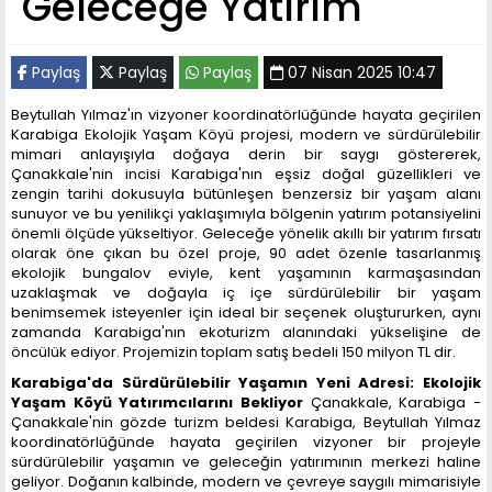
Geleceğe Yatırım
Paylaş
Paylaş
Paylaş
07 Nisan 2025 10:47
Beytullah Yılmaz'ın vizyoner koordinatörlüğünde hayata geçirilen
Karabiga Ekolojik Yaşam Köyü projesi, modern ve sürdürülebilir
mimari anlayışıyla doğaya derin bir saygı göstererek,
Çanakkale'nin incisi Karabiga'nın eşsiz doğal güzellikleri ve
zengin tarihi dokusuyla bütünleşen benzersiz bir yaşam alanı
sunuyor ve bu yenilikçi yaklaşımıyla bölgenin yatırım potansiyelini
önemli ölçüde yükseltiyor. Geleceğe yönelik akıllı bir yatırım fırsatı
olarak öne çıkan bu özel proje, 90 adet özenle tasarlanmış
ekolojik bungalov eviyle, kent yaşamının karmaşasından
uzaklaşmak ve doğayla iç içe sürdürülebilir bir yaşam
benimsemek isteyenler için ideal bir seçenek oluştururken, aynı
zamanda Karabiga'nın ekoturizm alanındaki yükselişine de
öncülük ediyor. Projemizin toplam satış bedeli 150 milyon TL dir.
Karabiga'da Sürdürülebilir Yaşamın Yeni Adresi: Ekolojik
Yaşam Köyü Yatırımcılarını Bekliyor
Çanakkale, Karabiga -
Çanakkale'nin gözde turizm beldesi Karabiga, Beytullah Yılmaz
koordinatörlüğünde hayata geçirilen vizyoner bir projeyle
sürdürülebilir yaşamın ve geleceğin yatırımının merkezi haline
geliyor. Doğanın kalbinde, modern ve çevreye saygılı mimarisiyle