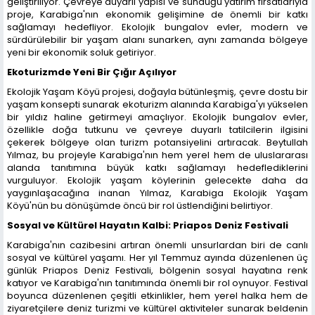
geliştiriliyor. Çevreye duyarlı yapısı ve sunduğu yatırım fırsatlarıyla
proje, Karabiga'nın ekonomik gelişimine de önemli bir katkı
sağlamayı hedefliyor. Ekolojik bungalov evler, modern ve
sürdürülebilir bir yaşam alanı sunarken, aynı zamanda bölgeye
yeni bir ekonomik soluk getiriyor.
Ekoturizmde Yeni Bir Çığır Açılıyor
Ekolojik Yaşam Köyü projesi, doğayla bütünleşmiş, çevre dostu bir
yaşam konsepti sunarak ekoturizm alanında Karabiga'yı yükselen
bir yıldız haline getirmeyi amaçlıyor. Ekolojik bungalov evler,
özellikle doğa tutkunu ve çevreye duyarlı tatilcilerin ilgisini
çekerek bölgeye olan turizm potansiyelini artıracak. Beytullah
Yılmaz, bu projeyle Karabiga'nın hem yerel hem de uluslararası
alanda tanıtımına büyük katkı sağlamayı hedeflediklerini
vurguluyor. Ekolojik yaşam köylerinin gelecekte daha da
yaygınlaşacağına inanan Yılmaz, Karabiga Ekolojik Yaşam
Köyü'nün bu dönüşümde öncü bir rol üstlendiğini belirtiyor.
Sosyal ve Kültürel Hayatın Kalbi: Priapos Deniz Festivali
Karabiga'nın cazibesini artıran önemli unsurlardan biri de canlı
sosyal ve kültürel yaşamı. Her yıl Temmuz ayında düzenlenen üç
günlük Priapos Deniz Festivali, bölgenin sosyal hayatına renk
katıyor ve Karabiga'nın tanıtımında önemli bir rol oynuyor. Festival
boyunca düzenlenen çeşitli etkinlikler, hem yerel halka hem de
ziyaretçilere deniz turizmi ve kültürel aktiviteler sunarak beldenin