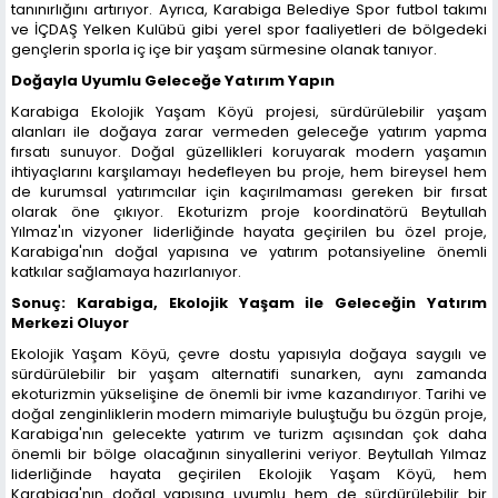
tanınırlığını artırıyor. Ayrıca, Karabiga Belediye Spor futbol takımı
ve İÇDAŞ Yelken Kulübü gibi yerel spor faaliyetleri de bölgedeki
gençlerin sporla iç içe bir yaşam sürmesine olanak tanıyor.
Doğayla Uyumlu Geleceğe Yatırım Yapın
Karabiga Ekolojik Yaşam Köyü projesi, sürdürülebilir yaşam
alanları ile doğaya zarar vermeden geleceğe yatırım yapma
fırsatı sunuyor. Doğal güzellikleri koruyarak modern yaşamın
ihtiyaçlarını karşılamayı hedefleyen bu proje, hem bireysel hem
de kurumsal yatırımcılar için kaçırılmaması gereken bir fırsat
olarak öne çıkıyor. Ekoturizm proje koordinatörü Beytullah
Yılmaz'ın vizyoner liderliğinde hayata geçirilen bu özel proje,
Karabiga'nın doğal yapısına ve yatırım potansiyeline önemli
katkılar sağlamaya hazırlanıyor.
Sonuç: Karabiga, Ekolojik Yaşam ile Geleceğin Yatırım
Merkezi Oluyor
Ekolojik Yaşam Köyü, çevre dostu yapısıyla doğaya saygılı ve
sürdürülebilir bir yaşam alternatifi sunarken, aynı zamanda
ekoturizmin yükselişine de önemli bir ivme kazandırıyor. Tarihi ve
doğal zenginliklerin modern mimariyle buluştuğu bu özgün proje,
Karabiga'nın gelecekte yatırım ve turizm açısından çok daha
önemli bir bölge olacağının sinyallerini veriyor. Beytullah Yılmaz
liderliğinde hayata geçirilen Ekolojik Yaşam Köyü, hem
Karabiga'nın doğal yapısına uyumlu hem de sürdürülebilir bir