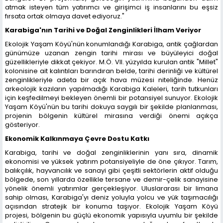
atmak isteyen tüm yatırımcı ve girişimci iş insanlarını bu eşsiz
fırsata ortak olmaya davet ediyoruz."
Karabiga'nın Tarihi ve Doğal Zenginlikleri İlham Veriyor
Ekolojik Yaşam Köyü'nün konumlandığı Karabiga, antik çağlardan
günümüze uzanan zengin tarihi mirası ve büyüleyici doğal
güzellikleriyle dikkat çekiyor. M.Ö. VII. yüzyılda kurulan antik "Millet"
kolonisine ait kalıntıları barındıran belde, tarihi derinliği ve kültürel
zenginlikleriyle adeta bir açık hava müzesi niteliğinde. Henüz
arkeolojik kazıların yapılmadığı Karabiga Kaleleri, tarih tutkunları
için keşfedilmeyi bekleyen önemli bir potansiyel sunuyor. Ekolojik
Yaşam Köyü'nün bu tarihi dokuya saygılı bir şekilde planlanması,
projenin bölgenin kültürel mirasına verdiği önemi açıkça
gösteriyor.
Ekonomik Kalkınmaya Çevre Dostu Katkı
Karabiga, tarihi ve doğal zenginliklerinin yanı sıra, dinamik
ekonomisi ve yüksek yatırım potansiyeliyle de öne çıkıyor. Tarım,
balıkçılık, hayvancılık ve sanayi gibi çeşitli sektörlerin aktif olduğu
bölgede, son yıllarda özellikle tersane ve demir-çelik sanayisine
yönelik önemli yatırımlar gerçekleşiyor. Uluslararası bir limana
sahip olması, Karabiga'yı deniz yoluyla yolcu ve yük taşımacılığı
açısından stratejik bir konuma taşıyor. Ekolojik Yaşam Köyü
projesi, bölgenin bu güçlü ekonomik yapısıyla uyumlu bir şekilde