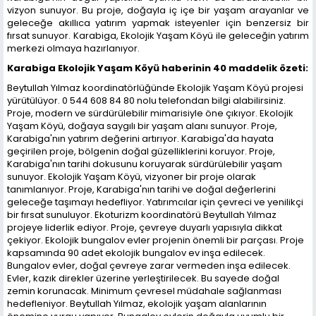
vizyon sunuyor. Bu proje, doğayla iç içe bir yaşam arayanlar ve
geleceğe akıllıca yatırım yapmak isteyenler için benzersiz bir
fırsat sunuyor. Karabiga, Ekolojik Yaşam Köyü ile geleceğin yatırım
merkezi olmaya hazırlanıyor.
Karabiga Ekolojik Yaşam Köyü haberinin 40 maddelik özeti:
Beytullah Yılmaz koordinatörlüğünde Ekolojik Yaşam Köyü projesi
yürütülüyor. 0 544 608 84 80 nolu telefondan bilgi alabilirsiniz.
Proje, modern ve sürdürülebilir mimarisiyle öne çıkıyor. Ekolojik
Yaşam Köyü, doğaya saygılı bir yaşam alanı sunuyor. Proje,
Karabiga'nın yatırım değerini artırıyor. Karabiga'da hayata
geçirilen proje, bölgenin doğal güzelliklerini koruyor. Proje,
Karabiga'nın tarihi dokusunu koruyarak sürdürülebilir yaşam
sunuyor. Ekolojik Yaşam Köyü, vizyoner bir proje olarak
tanımlanıyor. Proje, Karabiga'nın tarihi ve doğal değerlerini
geleceğe taşımayı hedefliyor. Yatırımcılar için çevreci ve yenilikçi
bir fırsat sunuluyor. Ekoturizm koordinatörü Beytullah Yılmaz
projeye liderlik ediyor. Proje, çevreye duyarlı yapısıyla dikkat
çekiyor. Ekolojik bungalov evler projenin önemli bir parçası. Proje
kapsamında 90 adet ekolojik bungalov ev inşa edilecek.
Bungalov evler, doğal çevreye zarar vermeden inşa edilecek.
Evler, kazık direkler üzerine yerleştirilecek. Bu sayede doğal
zemin korunacak. Minimum çevresel müdahale sağlanması
hedefleniyor. Beytullah Yılmaz, ekolojik yaşam alanlarının